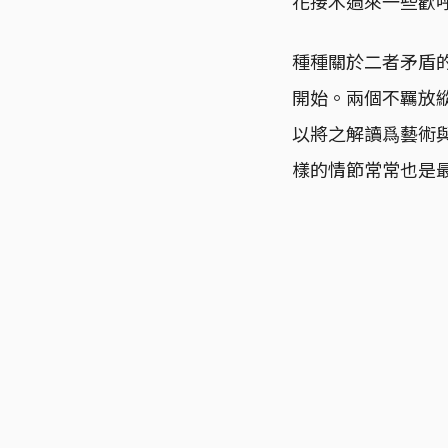
花接木過來一些歡
種種關於二者矛盾
開始。兩個不羈放
以將之解讀爲藝術
樣的情節常常也是