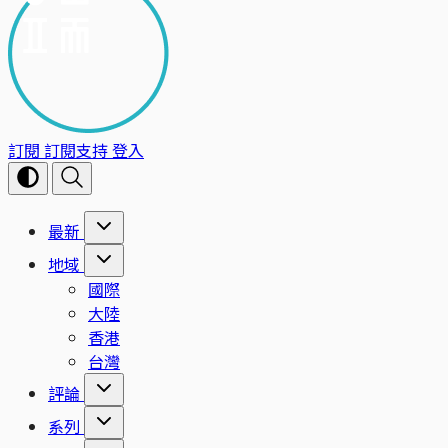
訂閱
訂閱支持
登入
最新
地域
國際
大陸
香港
台灣
評論
系列