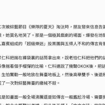
二次被綜藝節目《樂隊的夏天》淘汰時，朋友發來信息告
候，她莫名地哭了。那是一個極其戲劇的場面，爆發在坊
人嘉賓組成的「超級樂迷」投票團與五條人不和的傳言背
求仁科把揣在褲袋裏的話筒拿出來，說老怕仁科把他們的
科像揣着個手榴彈的比喻，仁科連說了幾聲OKOK後，把
，生怕驚動一般地放在舞臺地板上，然後高舉雙手、後退
成了一次對綜藝舞臺的繳械不殺。
底是如畫面一般全場沸騰還是如傳言一般尷尬冷場、需要