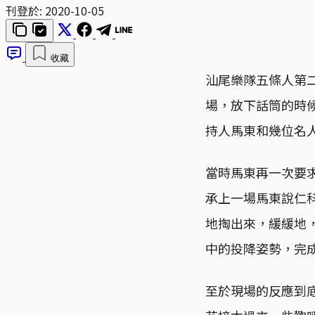
刊登於:
2020-10-05
收藏
汕尾樂隊五條人第
場，放下話筒的時
持人馬東和幾位名
當時馬東再一次要
承上一場馬東說仁
地掏出來，緩緩地
中的投降姿勢，完
至於現場的反應到