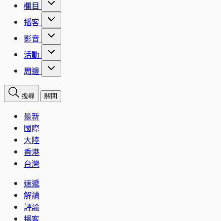
欄目
播客
影音
活動
周邊
搜尋
關閉
最新
國際
大陸
香港
台灣
速遞
解讀
評論
播客