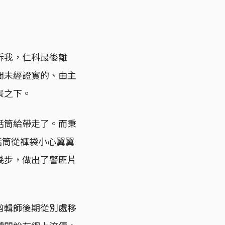
訴我，仁科最後離
間未經證實的、由主
景之下。
話筒給帶走了。而秉
話筒從褲袋小心翼翼
幾步，做出了警匪片
剪輯師後期從別處移