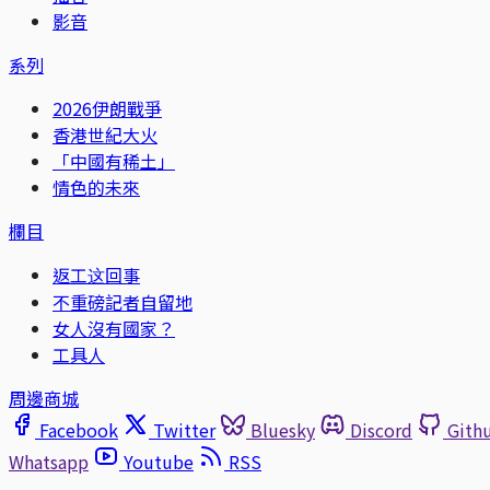
影音
系列
2026伊朗戰爭
香港世紀大火
「中國有稀土」
情色的未來
欄目
返工这回事
不重磅記者自留地
女人沒有國家？
工具人
周邊商城
Facebook
Twitter
Bluesky
Discord
Gith
Whatsapp
Youtube
RSS