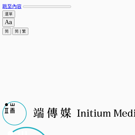
跳至內容
選單
简
简
|
繁