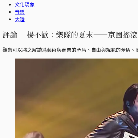
文化現象
音樂
大陸
評論｜
楊不歡：樂隊的夏末——京圈搖滾
觀衆可以將之解讀爲藝術與商業的矛盾、自由與規範的矛盾、