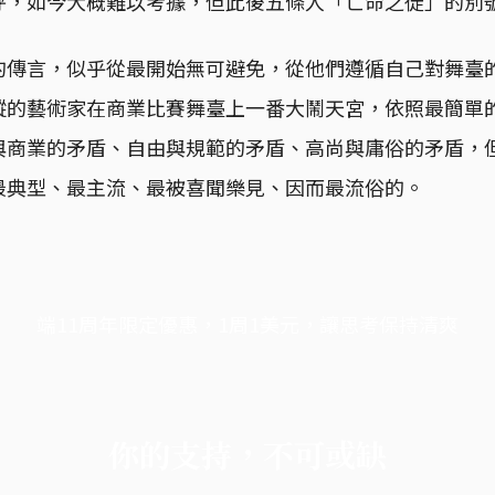
呼，如今大概難以考據，但此後五條人「亡命之徒」的別
的傳言，似乎從最開始無可避免，從他們遵循自己對舞臺
縱的藝術家在商業比賽舞臺上一番大鬧天宮，依照最簡單
與商業的矛盾、自由與規範的矛盾、高尚與庸俗的矛盾，
最典型、最主流、最被喜聞樂見、因而最流俗的。
端11周年限定優惠，1周1美元，讓思考保持清爽
你的支持，不可或缺