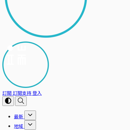
訂閱
訂閱支持
登入
最新
地域