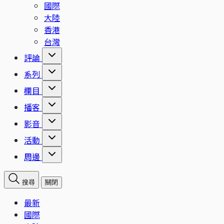
國際
大陸
香港
台灣
評論
系列
欄目
播客
影音
活動
周邊
搜尋
關閉
最新
國際