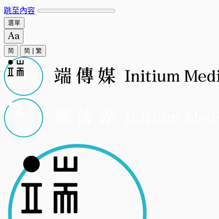
跳至內容
選單
简
简
|
繁