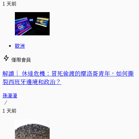
1 天前
歐洲
僅限會員
解讀｜
休達危機：冒死偷渡的摩洛哥青年，如何撕
裂西班牙邊境和政治？
孫漫漫
1 天前