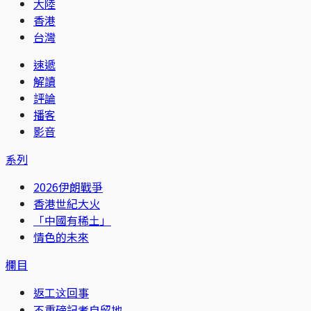
大陸
香港
台灣
速遞
解讀
評論
播客
影音
系列
2026伊朗戰爭
香港世紀大火
「中國有稀土」
情色的未來
欄目
返工这回事
不重磅記者自留地