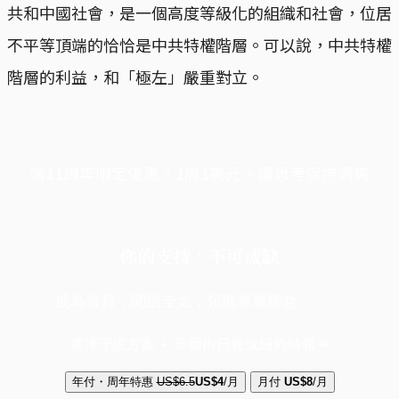
共和中國社會，是一個高度等級化的組織和社會，位居
不平等頂端的恰恰是中共特權階層。可以說，中共特權
階層的利益，和「極左」嚴重對立。
端11周年限定優惠，1周1美元，讓思考保持清爽
你的支持，不可或缺
成為會員，閱讀全文，領取專屬權益
選擇守護方案 + 華爾街日報或紐約時報
年付・周年特惠
US$6.5
US$4
/月
月付
US$8
/月