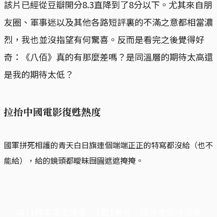
該片已經從豆瓣開分8.3直降到了8分以下。尤其來自朋
友圈、軍事迷以及其他各路短評裏的不滿之意都相當濃
烈，我也並沒指望有何驚喜。反而是看完之後覺得好
奇：《八佰》真的有那麼差嗎？是同溫層的期待太高還
是我的期待太低？
拉抬中國電影復甦熱度
國軍拼死相護的青天白日旗連個端端正正的特寫都沒給（也不
能給），給的鏡頭都曖昧囫圇遮遮掩掩。
端11周年限定優惠，1周1美元，讓思考保持清爽