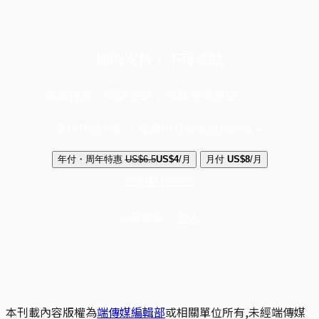
你的支持，不可或缺
成為會員，閱讀全文，領取專屬權益
選擇守護方案 + 華爾街日報或紐約時報
年付・周年特惠
US$6.5
US$4
/月
月付
US$8
/月
立即解鎖全文
已是會員？
登入
本刊載內容版權為
端傳媒編輯部
或相關單位所有,未經端傳媒