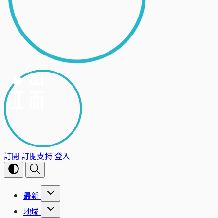
訂閱
訂閱支持
登入
最新
地域