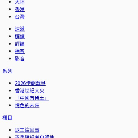
大陸
香港
台灣
速遞
解讀
評論
播客
影音
系列
2026伊朗戰爭
香港世紀大火
「中國有稀土」
情色的未來
欄目
返工這回事
不重磅記者自留地