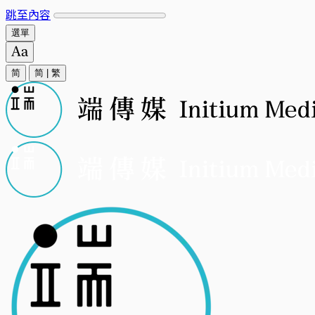
跳至內容
選單
简
简
|
繁