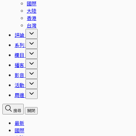
國際
大陸
香港
台灣
評論
系列
欄目
播客
影音
活動
周邊
搜尋
關閉
最新
國際