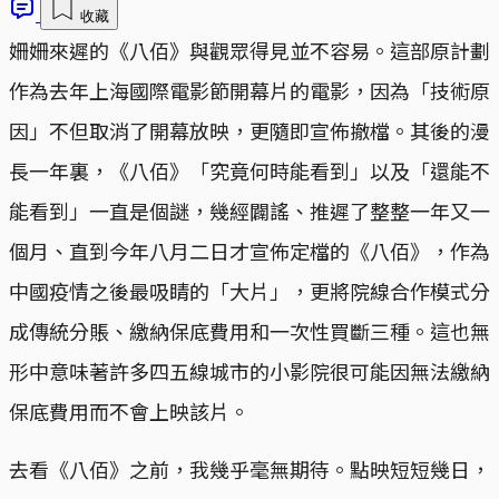
收藏
姍姍來遲的《八佰》與觀眾得見並不容易。這部原計劃
作為去年上海國際電影節開幕片的電影，因為「技術原
因」不但取消了開幕放映，更隨即宣佈撤檔。其後的漫
長一年裏，《八佰》「究竟何時能看到」以及「還能不
能看到」一直是個謎，幾經闢謠、推遲了整整一年又一
個月、直到今年八月二日才宣佈定檔的《八佰》，作為
中國疫情之後最吸睛的「大片」，更將院線合作模式分
成傳統分賬、繳納保底費用和一次性買斷三種。這也無
形中意味著許多四五線城市的小影院很可能因無法繳納
保底費用而不會上映該片。
去看《八佰》之前，我幾乎毫無期待。點映短短幾日，