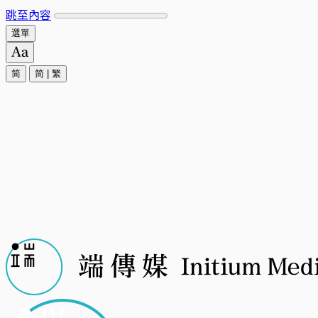
跳至內容
選單
简
简
|
繁