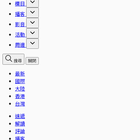
欄目
播客
影音
活動
周邊
搜尋
關閉
最新
國際
大陸
香港
台灣
速遞
解讀
評論
播客