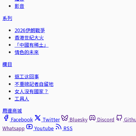
影音
系列
2026伊朗戰爭
香港世紀大火
「中國有稀土」
情色的未來
欄目
返工这回事
不重磅記者自留地
女人沒有國家？
工具人
周邊商城
Facebook
Twitter
Bluesky
Discord
Gith
Whatsapp
Youtube
RSS