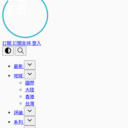
訂閱
訂閱支持
登入
最新
地域
國際
大陸
香港
台灣
評論
系列