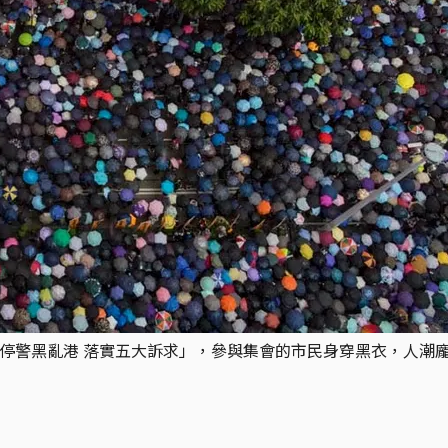
「煞停警黑亂港 落實五大訴求」，參與集會的市民身穿黑衣，人潮