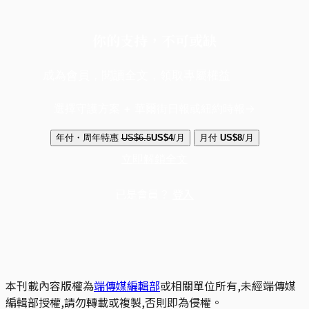
你的支持，不可或缺
成為會員，閱讀全文，領取專屬權益
選擇守護方案 + 華爾街日報或紐約時報
年付・周年特惠
US$6.5
US$4
/月
月付
US$8
/月
立即解鎖全文
已是會員？
登入
本刊載內容版權為
端傳媒編輯部
或相關單位所有,未經端傳媒
編輯部授權,請勿轉載或複製,否則即為侵權。