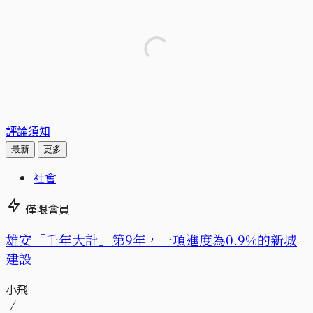
評論須知
最新
更多
社會
僅限會員
​​雄安「千年大計」第9年，一項進度為0.9%的新城
建設
小飛