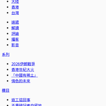
大陸
香港
台灣
速遞
解讀
評論
播客
影音
系列
2026伊朗戰爭
香港世紀大火
「中國有稀土」
情色的未來
欄目
返工這回事
不重磅記者自留地