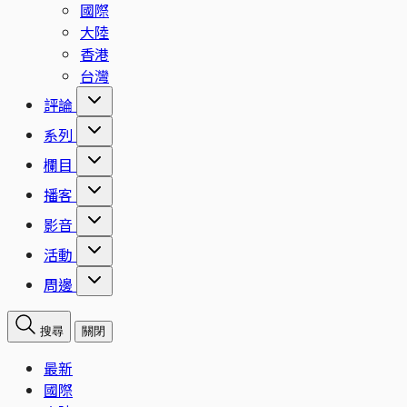
國際
大陸
香港
台灣
評論
系列
欄目
播客
影音
活動
周邊
搜尋
關閉
最新
國際