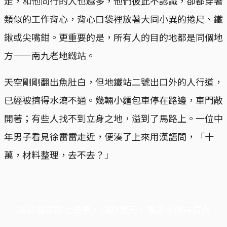
走，和他同行的人也越多，他們彼此不認識，卻都穿著
類似的工作背心，背心口袋裡放著大同小異的捲尺、鐵
鍬或尖嘴鉗。更重要的是，所有人的目的地都是同個地
方——南九老地鐵站。
天空剛剛翻出魚肚白，但地鐵站二號出口外的人行道，
已經被擠得水瀉不通。幾輛小麵包車停在路邊，車門敞
開著；有些人找不到立身之地，溢到了馬路上。一位中
年男子看見徐雷雷走近，便湊了上來用漢語問，「十
萬，材料整理，去不去？」
端11周年限定優惠，1周1美元，讓思考保持清爽