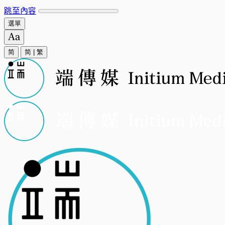
跳至內容
選單
简
简
|
繁