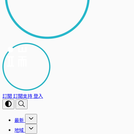
訂閱
訂閱支持
登入
最新
地域