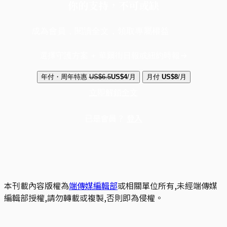
你的支持，不可或缺
成為會員，閱讀全文，領取專屬權益
選擇守護方案 + 華爾街日報或紐約時報
年付・周年特惠
US$6.5
US$4
/月
月付
US$8
/月
立即解鎖全文
已是會員？
登入
本刊載內容版權為
端傳媒編輯部
或相關單位所有,未經端傳媒
編輯部授權,請勿轉載或複製,否則即為侵權。