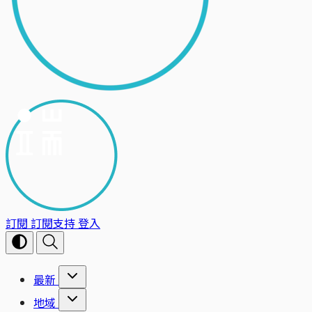
訂閱
訂閱支持
登入
最新
地域