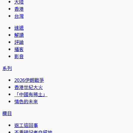
大陸
香港
台灣
速遞
解讀
評論
播客
影音
系列
2026伊朗戰爭
香港世紀大火
「中國有稀土」
情色的未來
欄目
返工這回事
不重磅記者自留地