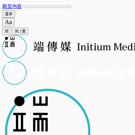
跳至內容
選單
简
简
|
繁