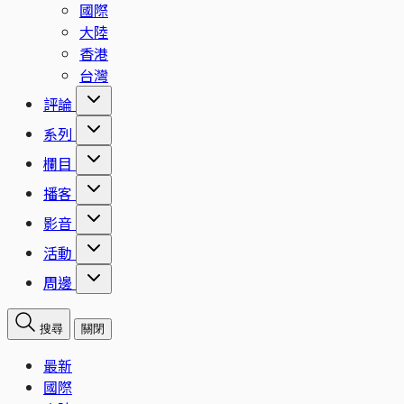
國際
大陸
香港
台灣
評論
系列
欄目
播客
影音
活動
周邊
搜尋
關閉
最新
國際