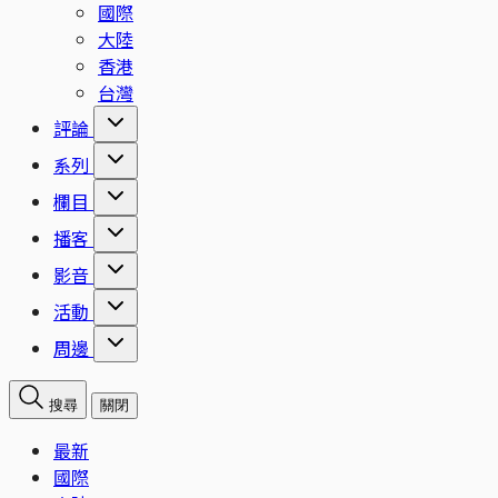
國際
大陸
香港
台灣
評論
系列
欄目
播客
影音
活動
周邊
搜尋
關閉
最新
國際