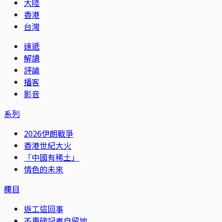
大陸
香港
台灣
速遞
解讀
評論
播客
影音
系列
2026伊朗戰爭
香港世紀大火
「中國有稀土」
情色的未來
欄目
返工這回事
不重磅記者自留地