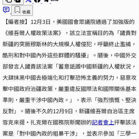
收藏
【編者按】12月3日，美國國會眾議院通過了加強版的
《維吾爾人權政策法案》，該立法宣稱目的為「譴責對
新疆的突厥穆斯林的大規模人權侵犯，呼籲終止濫捕，
酷刑和對中國內外這些群體的騷擾」。隨後，中國外交
部發言人譴責該法案「蓄意詆譭中國新疆的人權狀況，
大肆抹黑中國去極端化和打擊恐怖主義的努力，惡意攻
擊中國政府治疆政策，嚴重違反國際法和國際關係基本
準則，嚴重干涉中國內政。」，表示「強烈憤慨、堅決
反對」。隨後不久的12月9日，新疆維吾爾自治區主席
雪克來提·扎克爾在國務院新聞辦的
記者會上
抨擊該法
案是「對中國內政的粗暴干涉」，並表示參加「三學一