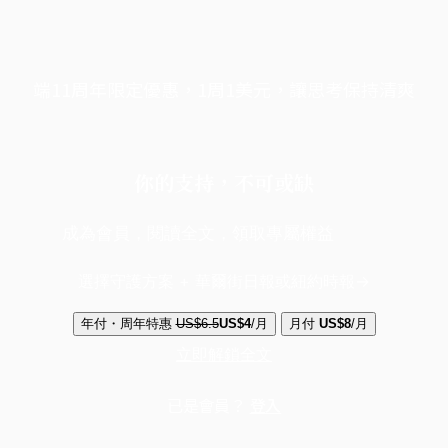
端11周年限定優惠，1周1美元，讓思考保持清爽
你的支持，不可或缺
成為會員，閱讀全文，領取專屬權益
選擇守護方案 + 華爾街日報或紐約時報
年付・周年特惠
US$6.5
US$4
/月
月付
US$8
/月
立即解鎖全文
已是會員？
登入