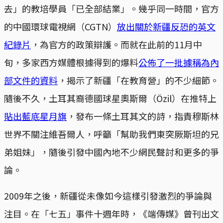
去」的教培學員「已全部結業」。幾乎同一時間，官方
的中國環球電視網（CGTN）
放出關於新疆反恐的英文
紀錄片
，為官方的政策辯護。而就在此前的11月中
旬，多家西方媒體根據得到的爆料
公佈了一批據稱為內
部文件的資料
，揭示了新疆「在教育營」的不少細節。
隨後不久，土耳其裔德國球星奧斯爾（Özil）在推特上
貼出藍底星月旗
，發布一條土耳其文的詩，指責穆斯林
世界不關注維吾爾人，呼籲「幫助我們東突厥斯坦的兄
弟姐妹」，隨後引發中國內地不少網民聲討和更多的爭
論。
2009年之後，新疆從未像如今這樣引發激烈的爭論與
注目。在「七五」事件十週年時，《端傳媒》曾刊出文