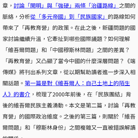
章，
討論「開明」與「強硬」兩條「治疆路線」
之間的
脈絡，分析
從「多元帝國」到「民族國家」
的路線如何
帶來了「再教育營」的政策。在此之後，新疆問題的國
家討論繼續升溫，它牽扯到哪些國際議題？如何理解
「維吾爾問題」和「中國穆斯林問題」之間的差異？
「再教育營」又凸顯了當今中國的什麼深層問題？《端
傳媒》將刊出系列文章，從以期幫助讀者進一步深入相
關話題。
第一篇是對《維吾爾人：自己土地上的陌生
人》的書介
，梳理了2000年前後，在「民族團結」背
後的維吾爾民族主義湧動。本文是第二篇，討論「再教
育營」的國際政治維度。之後的第三篇，則關於「維吾
爾問題」和「穆斯林身份」之間複雜又一直被錯誤解讀