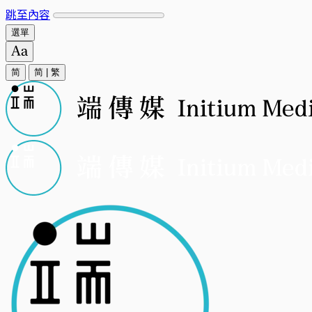
跳至內容
選單
简
简
|
繁