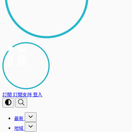
訂閱
訂閱支持
登入
最新
地域