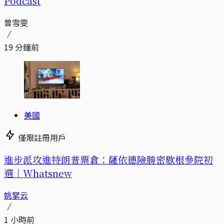
Podcast
曾雪雯
19 分鐘前
美國
僅限註冊用戶
進步派攻進特朗普票倉：薩依德險勝密歇根參院初
選｜Whatsnew
姚拏云
1 小時前