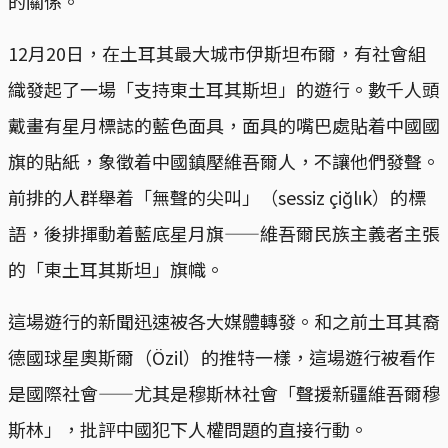
的關係。
12月20日，在土耳其最大城市伊斯坦布爾，有社會組
織發起了一場「支持東土耳其斯坦」的遊行。數千人頭
戴畫有星月標誌的藍色面具，面具的嘴巴處貼着中國國
旗的貼紙，象徵着中國鎮壓維吾爾人，不讓他們發聲。
前排的人群舉着「無聲的尖叫」（sessiz çiğlık）的標
語，後排揮動着藍底星月旗——維吾爾民族主義者主張
的「東土耳其斯坦」旗幟。
這場遊行的新聞迅速被各大媒體轉發。和之前土耳其裔
德國球星奧斯爾（Özil）的推特一樣，這場遊行被看作
是國際社會——尤其是穆斯林社會「聲援新疆維吾爾穆
斯林」，批評中國犯下人權問題的直接行動。