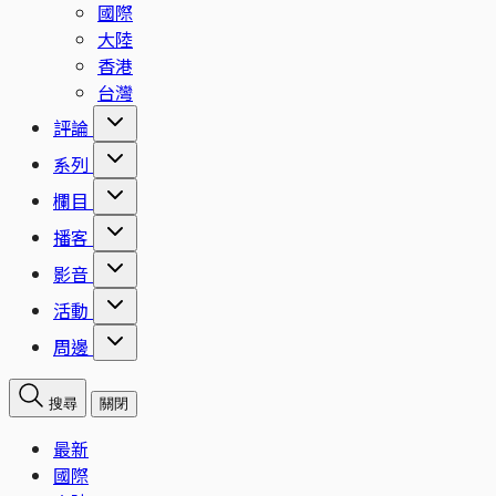
國際
大陸
香港
台灣
評論
系列
欄目
播客
影音
活動
周邊
搜尋
關閉
最新
國際