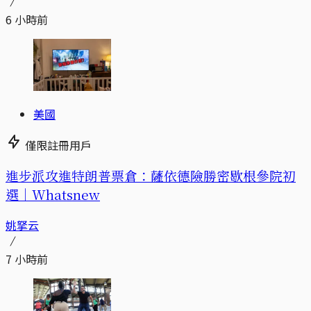
6 小時前
美國
僅限註冊用戶
進步派攻進特朗普票倉：薩依德險勝密歇根參院初
選｜Whatsnew
姚拏云
7 小時前