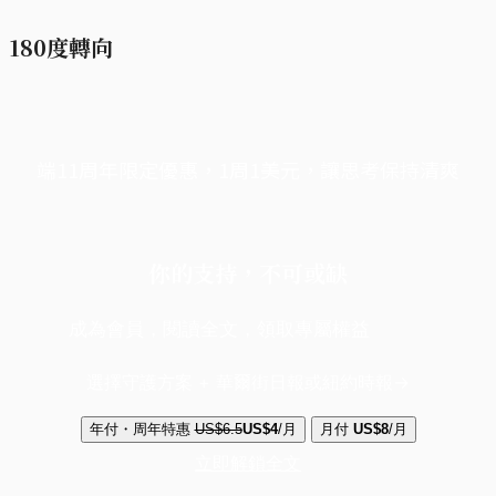
180度轉向
端11周年限定優惠，1周1美元，讓思考保持清爽
你的支持，不可或缺
成為會員，閱讀全文，領取專屬權益
選擇守護方案 + 華爾街日報或紐約時報
年付・周年特惠
US$6.5
US$4
/月
月付
US$8
/月
立即解鎖全文