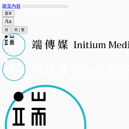
跳至內容
選單
简
简
|
繁