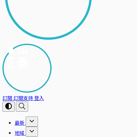
訂閱
訂閱支持
登入
最新
地域