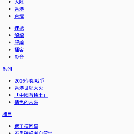
大陸
香港
台灣
速遞
解讀
評論
播客
影音
系列
2026伊朗戰爭
香港世紀大火
「中國有稀土」
情色的未來
欄目
返工這回事
不重磅記者自留地