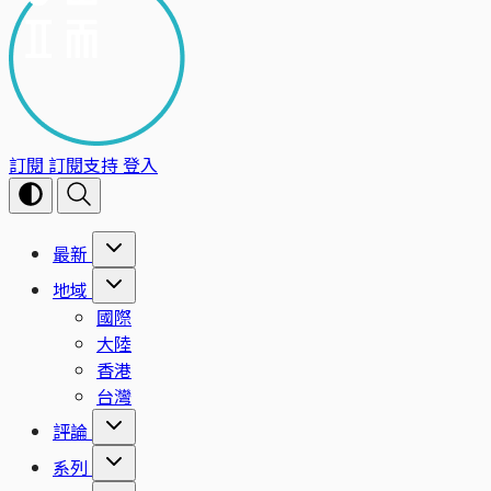
訂閱
訂閱支持
登入
最新
地域
國際
大陸
香港
台灣
評論
系列