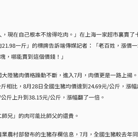
人，現在自己根本不捨得吃肉。」在上海一家超市裏賣了
21.98一斤」的標牌告訴端傳媒記者：「老百姓，漲價
4塊，哪能賣到這個價錢！」
國大陸豬肉價格躁動不斷，進入7月，肉價更是一路上揚
/公斤相比，8月28日全國生豬均價達到24.69元/公斤，漲
元/公斤上升到38.15元/公斤，漲幅翻了一倍。
二師兄」的肉可能比師父的還貴。
農業農村部發布的生豬存欄信息，7月，全國生豬較去年