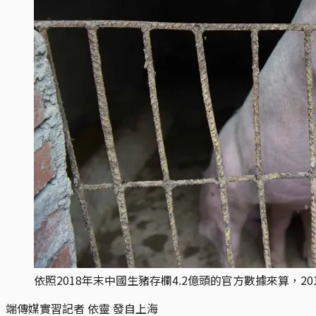
依照2018年末中國生豬存欄4.2億頭的官方數據來算，
端傳媒實習記者 依靈 發自上海