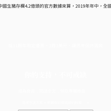
末中國生豬存欄4.2億頭的官方數據來算，2019年年中，
端11周年限定優惠，1周1美元，讓思考保持清爽
你的支持，不可或缺
成為會員，閱讀全文，領取專屬權益
選擇守護方案 + 華爾街日報或紐約時報