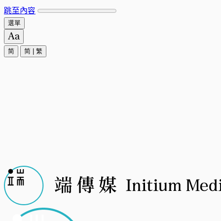
跳至內容
選單
简
简
|
繁