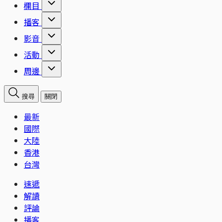
欄目
播客
影音
活動
周邊
搜尋
關閉
最新
國際
大陸
香港
台灣
速遞
解讀
評論
播客