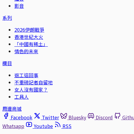
影音
系列
2026伊朗戰爭
香港世紀大火
「中國有稀土」
情色的未來
欄目
返工這回事
不重磅記者自留地
女人沒有國家？
工具人
周邊商城
Facebook
Twitter
Bluesky
Discord
Gith
Whatsapp
Youtube
RSS