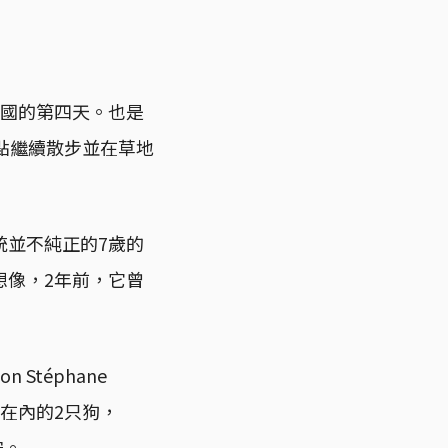
到法國的第四天。也是
7點繼續散步並在草地
統並不純正的7歲的
想像，2年前，它曾
Stéphane
」在內的2只狗，
安。