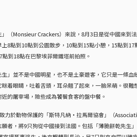
（Monsieur Crackers）來說，8月3日是從中國來
上8點到10點到公園散步，10點到15點小憩，15點到1
7點到18點在巴黎埃菲爾鐵塔前拍照。
先生」並不是中國明星，也不是土豪遊客，它只是一條血
它眯着眼睛，吐着舌頭，耳朵翹了起來，一臉呆萌。很難
附近的屠宰場，險些成為饕餮食客的盤中餐。
力於動物保護的「斯特凡納·拉馬爾協會」（Association 
3名志願者，將9只狗從中國接到法國。包括「薄脆餅乾先生
近屠宰場死裏逃生，後來輾轉到長沙，另7只則來自四川雅