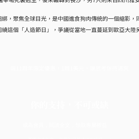
捆綁，聚焦全球目光，是中國進食狗肉傳統的一個縮影，
圍繞這個「人造節日」，爭議從當地一直蔓延到歐亞大陸
端11周年限定優惠，1周1美元，讓思考保持清爽
你的支持，不可或缺
成為會員，閱讀全文，領取專屬權益