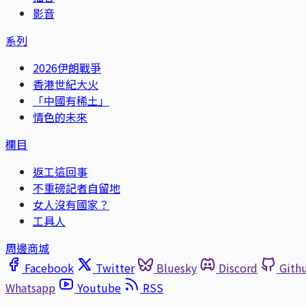
影音
系列
2026伊朗戰爭
香港世紀大火
「中國有稀土」
情色的未來
欄目
返工這回事
不重磅記者自留地
女人沒有國家？
工具人
周邊商城
Facebook
Twitter
Bluesky
Discord
Gith
Whatsapp
Youtube
RSS