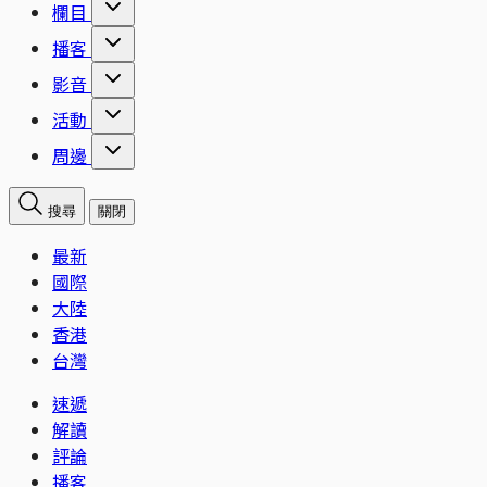
欄目
播客
影音
活動
周邊
搜尋
關閉
最新
國際
大陸
香港
台灣
速遞
解讀
評論
播客