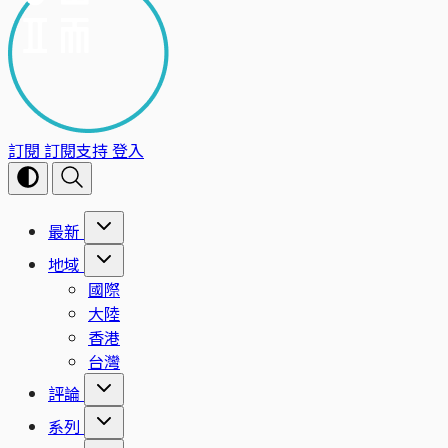
訂閱
訂閱支持
登入
最新
地域
國際
大陸
香港
台灣
評論
系列