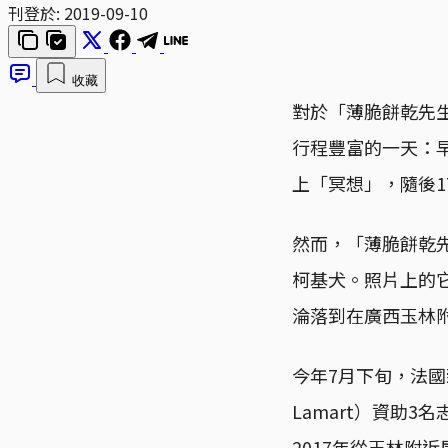
刊登於:
2019-09-10
收藏
對於「薄脆餅乾先生」
行程豐富的一天：早
上「冥想」，隨後1
然而，「薄脆餅乾
柯基犬。照片上的
淪落到在廣西玉林
今年7月下旬，法國致
Lamart）資助
2017年從玉林附