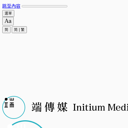
跳至內容
選單
简
简
|
繁