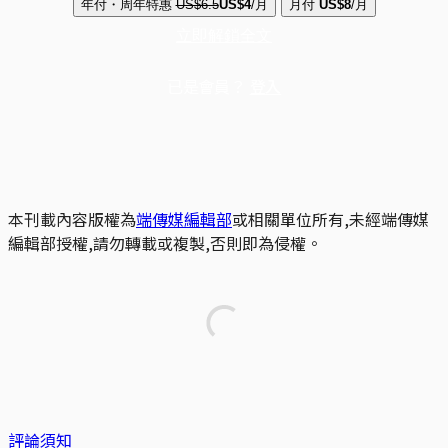
年付・周年特惠
US$6.5
US$4
/月
月付
US$8
/月
立即解鎖全文
已是會員？
登入
本刊載內容版權為
端傳媒編輯部
或相關單位所有,未經端傳媒
編輯部授權,請勿轉載或複製,否則即為侵權。
評論須知