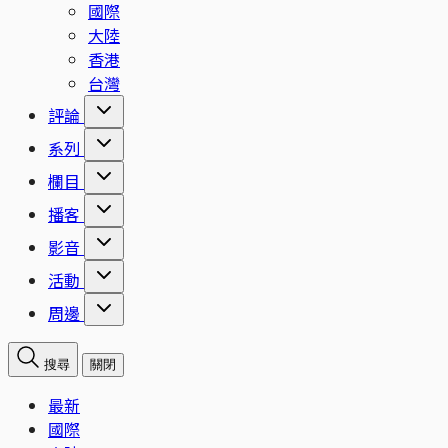
國際
大陸
香港
台灣
評論
系列
欄目
播客
影音
活動
周邊
搜尋
關閉
最新
國際