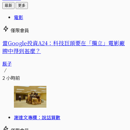
最新
更多
電影
僅限會員
當Google投資A24：科技巨頭要在「獨立」電影廠
牌中得到甚麼？
辰子
2 小時前
謝達文專欄：說話算數