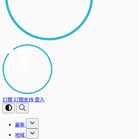
訂閱
訂閱支持
登入
最新
地域