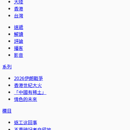
大陸
香港
台灣
速遞
解讀
評論
播客
影音
系列
2026伊朗戰爭
香港世紀大火
「中國有稀土」
情色的未來
欄目
返工这回事
不重磅記者自留地