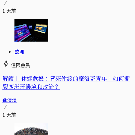
1 天前
歐洲
僅限會員
解讀｜
休達危機：冒死偷渡的摩洛哥青年，如何撕
裂西班牙邊境和政治？
孫漫漫
1 天前