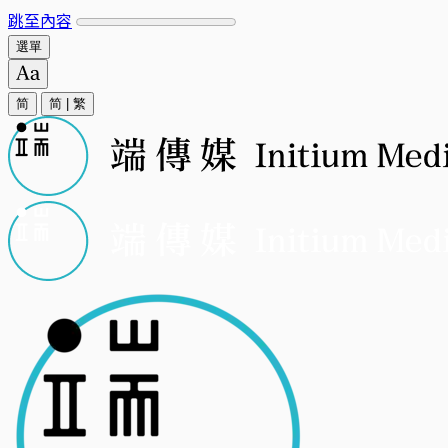
跳至內容
選單
简
简
|
繁