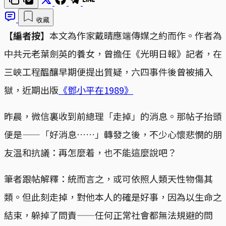
收藏
【編者按】
本文為作家戴晴應端傳媒之約而作。作者為
中共元老葉劍英的養女，曾擔任《光明日報》記者，在
三峽工程醖釀早期便提出質疑，六四事件後曾被捕入
獄，近期出版
《鄧小平在1989》
昨晨，微信裏收到前總理「走掉」的消息。那帖子抬頭
便是——「好消息……」轉發之後，不少心懷悲憫的朋
友温和抗議：再怎麼着，也不能這麼說吧？
筆者跟帖解釋：統而言之，或可依照人類天性物傷其
類。但此刻走掉，對他本人的確是好事，因為以生命之
結束，躲掉了問責——任何正常社會都無法規避的問