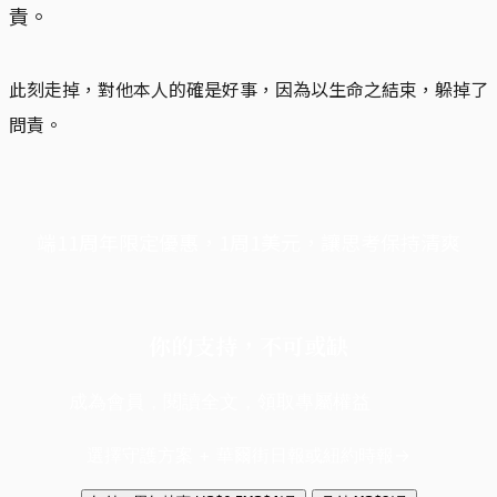
責。
此刻走掉，對他本人的確是好事，因為以生命之結束，躲掉了
問責。
端11周年限定優惠，1周1美元，讓思考保持清爽
你的支持，不可或缺
成為會員，閱讀全文，領取專屬權益
選擇守護方案 + 華爾街日報或紐約時報