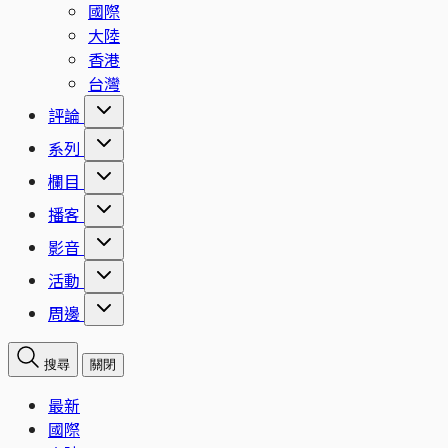
國際
大陸
香港
台灣
評論
系列
欄目
播客
影音
活動
周邊
搜尋
關閉
最新
國際