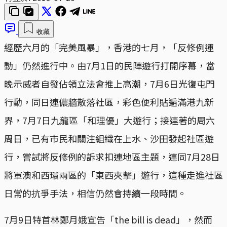
收藏
經歷六月的「完美風暴」，香港的七月，「反修例運
動」仍然進行中。由7月1日的民陣遊行打開序幕，當
晚示威者自發佔領立法會推上高潮，7月6日光復屯門
行動，同日連儂牆散落社區，彩色便利貼遍滿港九新
界，7月7日九龍區「和理優」大遊行；接連著的周六
周日，已有市民和關注組織在上水、沙田發起社區遊
行，嘗試將反修例的訴求扣連地區主題，連同7月28日
將軍澳和西環兩區的「東西夾擊」遊行，這種走進社區
日常的抗爭手法，相信仍然會持續一段時間。
7月9日特首林鄭月娥宣告「the bill is dead」，然而