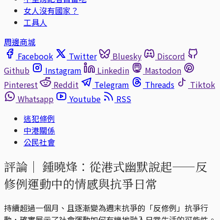
女人沒有國家？
工具人
周邊商城
Facebook
Twitter
Bluesky
Discord
Github
Instagram
Linkedin
Mastodon
Pinterest
Reddit
Telegram
Threads
Tiktok
Whatsapp
Youtube
RSS
逃犯條例
中港關係
公民社會
評論｜
鍾曉烽：從港式幽默說起——反
修例運動中的情感與抗爭日常
持續超過一個月、且逐漸變為週末抗爭的「反修例」抗爭行
動，確實展示了社會運動如何有機地融入日常生活的可能性。