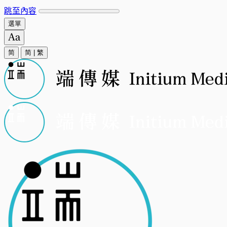
跳至內容
選單
简
简
|
繁