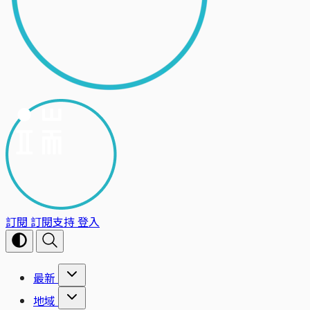
訂閱
訂閱支持
登入
最新
地域