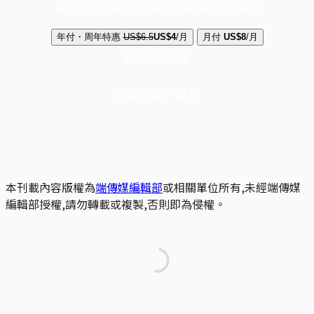
選擇守護方案 + 華爾街日報或紐約時報
年付・周年特惠
US$6.5
US$4
/月
月付
US$8
/月
立即解鎖全文
已是會員？
登入
本刊載內容版權為
端傳媒編輯部
或相關單位所有,未經端傳媒
編輯部授權,請勿轉載或複製,否則即為侵權。