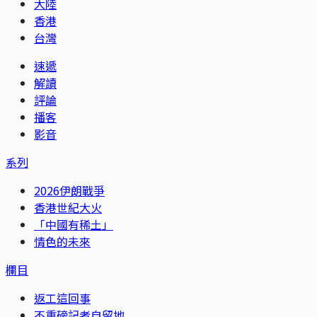
大陸
香港
台灣
速遞
解讀
評論
播客
影音
系列
2026伊朗戰爭
香港世紀大火
「中國有稀土」
情色的未來
欄目
返工這回事
不重磅記者自留地