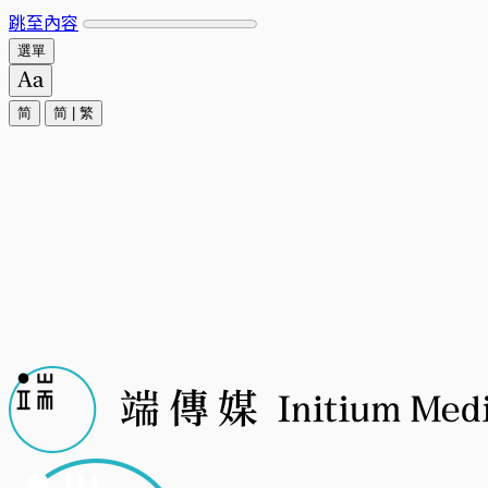
跳至內容
選單
简
简
|
繁