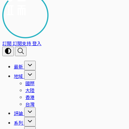
訂閱
訂閱支持
登入
最新
地域
國際
大陸
香港
台灣
評論
系列