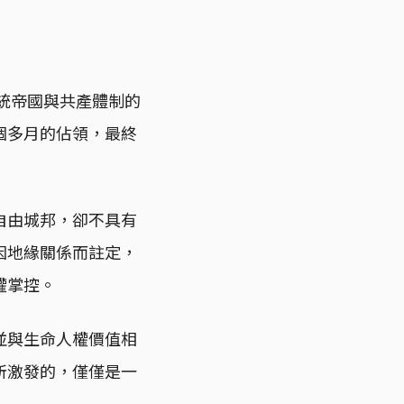
傳統帝國與共產體制的
個多月的佔領，最終
自由城邦，卻不具有
因地緣關係而註定，
權掌控。
並與生命人權價值相
所激發的，僅僅是一