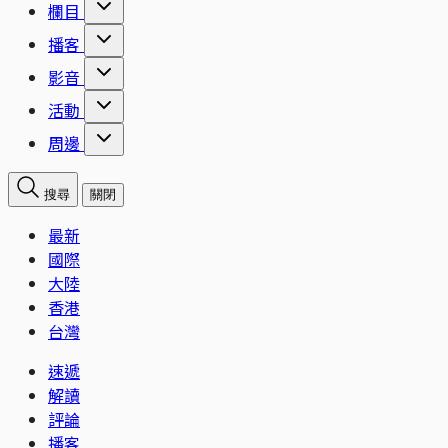
欄目
播客
影音
活動
周邊
搜尋
關閉
最新
國際
大陸
香港
台灣
速遞
解讀
評論
播客