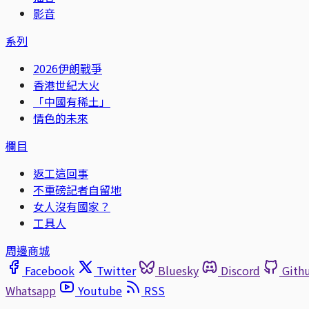
影音
系列
2026伊朗戰爭
香港世紀大火
「中國有稀土」
情色的未來
欄目
返工這回事
不重磅記者自留地
女人沒有國家？
工具人
周邊商城
Facebook
Twitter
Bluesky
Discord
Gith
Whatsapp
Youtube
RSS