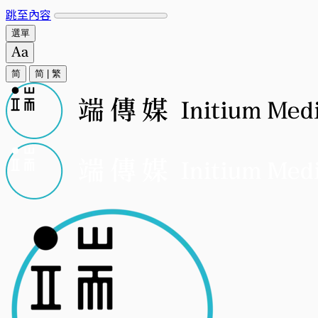
跳至內容
選單
简
简
|
繁