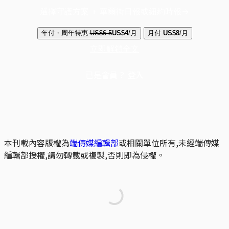
選擇守護方案 + 華爾街日報或紐約時報
年付・周年特惠
US$6.5
US$4
/月
月付
US$8
/月
立即解鎖全文
已是會員？
登入
本刊載內容版權為
端傳媒編輯部
或相關單位所有,未經端傳媒
編輯部授權,請勿轉載或複製,否則即為侵權。