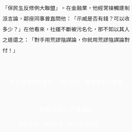
「保民生反修例大聯盟」。在金融業，他經常接觸建制
派言論，鄰座同事曾直問他：「示威是否有錢？可以收
多少？」在他看來，社運不斷被污名化，那不如以其人
之道還之：「對手用荒謬陰謀論，你就用荒謬陰謀論對
付！」
端11周年限定優惠，1周1美元，讓思考保持清爽
你的支持，不可或缺
成為會員，閱讀全文，領取專屬權益