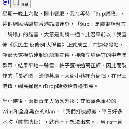
收藏
星期一晚上六點，鬧市餐廳，我在等待「9up議政」。
這個網民活躍於香港論壇連登，「9up」是廣東話粗言
「鳩噏」的諧音，大意是亂說一通。此君早前以「我宣
佈《保民生 反修例 大聯盟》正式成立」在連登發帖，
呼籲大家模仿建制派語調宣傳，接觸立場保守的中老年
群眾，結果平地一聲雷，帖子獲得逾萬正評，因此而製
作的「長者圖」流傳甚廣，大街小巷裡有街招，在巴士
港鐵，網民通過AirDrop轉發給身邊市民。
半小時後，兩個青年人匆匆趕來：穿著藍色恤衫的
Wins和全身黑衣的Alan。「我們打機認識，平日好多
水吹（經常瞎扯），就有不同想法出來。」Wins一見