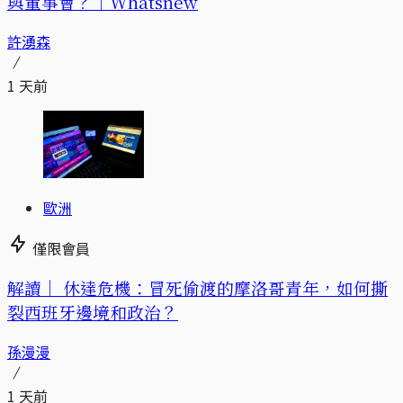
與董事會？｜Whatsnew
許湧森
1 天前
歐洲
僅限會員
解讀｜
休達危機：冒死偷渡的摩洛哥青年，如何撕
裂西班牙邊境和政治？
孫漫漫
1 天前