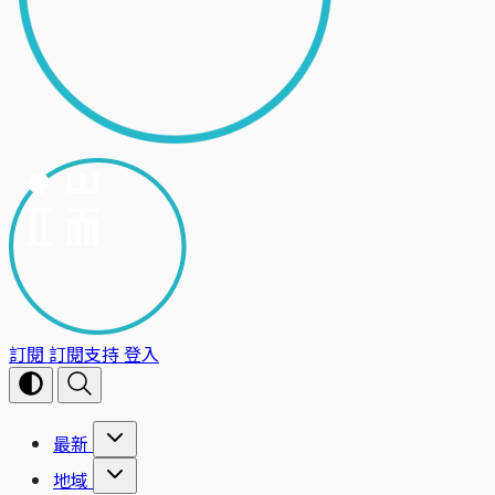
訂閱
訂閱支持
登入
最新
地域