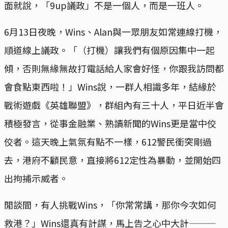
面就說，「9up議政」不是一個人，而是一班人。
6月13日夜晚，Wins、Alan與一眾朋友如常連線打機，
順道線上議政。「（打機）讓我們有個原因集中一起
傾，否則無緣無故打電話給人家會好怪，你跟我訪問都
會食點東西啦！」Wins說，一群人相識多年，結緣於
戰術遊戲《英雄聯盟》，群組內有三十人，平日近半會
積極發言，從事金融業、熟讀新聞的Wins更是當中佼
佼者。這天晚上氣氛有點不一樣，612警民衝突剛過
去，港府不顧民意，直接將612定性為暴動，並開始四
出拘捕示威者。
閒談間，有人挑戰Wins，「你常常講，那你今次如何
救港？」Wins還真有計謀，馬上告之心中大計———