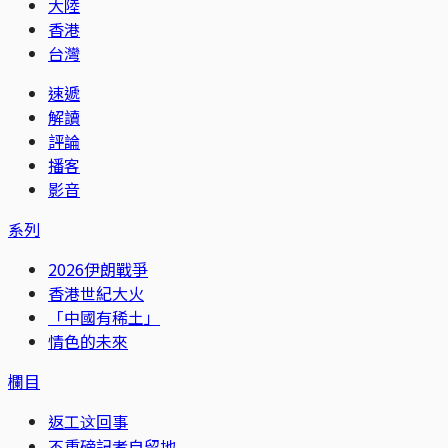
大陸
香港
台灣
速遞
解讀
評論
播客
影音
系列
2026伊朗戰爭
香港世紀大火
「中國有稀土」
情色的未來
欄目
返工这回事
不重磅記者自留地