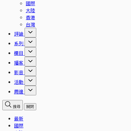
國際
大陸
香港
台灣
評論
系列
欄目
播客
影音
活動
周邊
搜尋
關閉
最新
國際