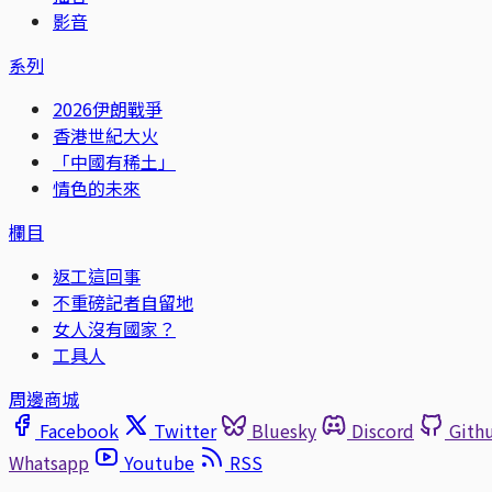
影音
系列
2026伊朗戰爭
香港世紀大火
「中國有稀土」
情色的未來
欄目
返工這回事
不重磅記者自留地
女人沒有國家？
工具人
周邊商城
Facebook
Twitter
Bluesky
Discord
Gith
Whatsapp
Youtube
RSS