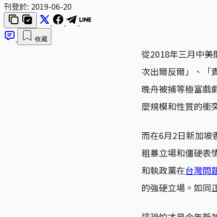
刊登於:
2019-06-20
收藏
從2018年三月中
次出爾反爾」、「
晚舟被捕等極富戲
麼規模和性質的衝
而在6月2日新加
粗暴立場和僵硬表
和執政黨在
台灣問
的強硬立場。如同
這恐怕才是今年新