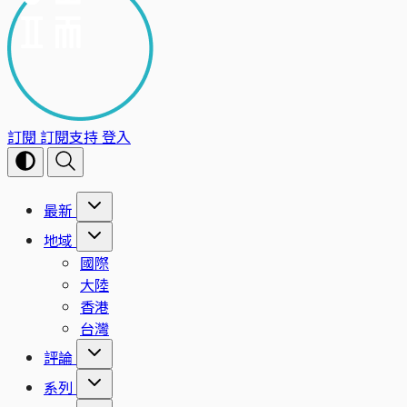
訂閱
訂閱支持
登入
最新
地域
國際
大陸
香港
台灣
評論
系列