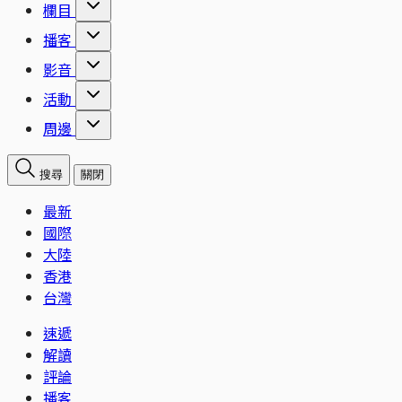
欄目
播客
影音
活動
周邊
搜尋
關閉
最新
國際
大陸
香港
台灣
速遞
解讀
評論
播客