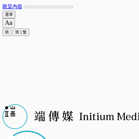
跳至內容
選單
简
简
|
繁