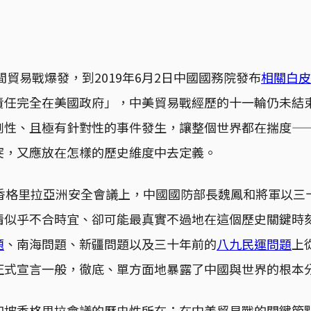
美間貿易戰爆發，到2019年6月2日中國國務院發布
相關白皮
責任完全在美國政府」，中美貿易戰經歷的十一輪仍未結
劇性、且極有針對性的事件發生，讓整個世界都在揣度—
突，又應放在怎樣的歷史維度中去定義。
坡香格里拉亞洲安全會議上，中國國防部長魏鳳和將軍以三
情似乎不合時宜、卻可能最真實不過地在這個歷史關鍵時
題
、南海問題、新疆問題以及三十年前的
八九民運問題
上
正式宣言一般，徹底、單方面地暴露了中國與世界的根本
加坡香格里拉會議的歷史性所在：在中美貿易戰的關鍵節