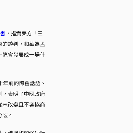
書
，指責美方「三
束的談判，和華為孟
—這會發展成一場什
十年前的陳舊話語、
刻，表明了中國政府
從未改變且不容協商
分歧。
點，魏鳳和的強硬講