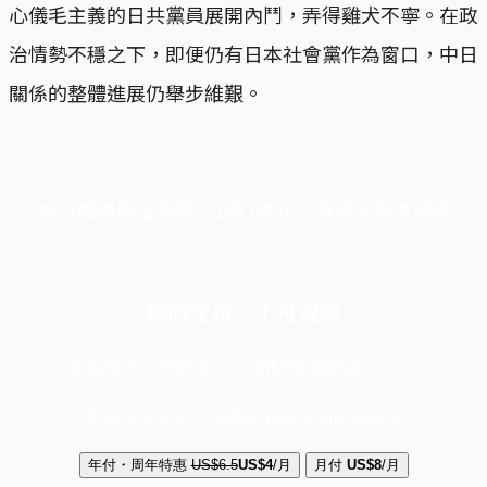
心儀毛主義的日共黨員展開內鬥，弄得雞犬不寧。在政
治情勢不穩之下，即便仍有日本社會黨作為窗口，中日
關係的整體進展仍舉步維艱。
端11周年限定優惠，1周1美元，讓思考保持清爽
你的支持，不可或缺
成為會員，閱讀全文，領取專屬權益
選擇守護方案 + 華爾街日報或紐約時報
年付・周年特惠
US$6.5
US$4
/月
月付
US$8
/月