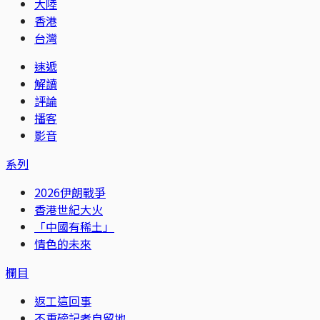
大陸
香港
台灣
速遞
解讀
評論
播客
影音
系列
2026伊朗戰爭
香港世紀大火
「中國有稀土」
情色的未來
欄目
返工這回事
不重磅記者自留地