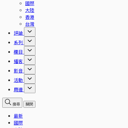
國際
大陸
香港
台灣
評論
系列
欄目
播客
影音
活動
周邊
搜尋
關閉
最新
國際