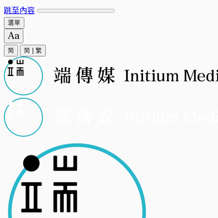
跳至內容
選單
简
简
|
繁