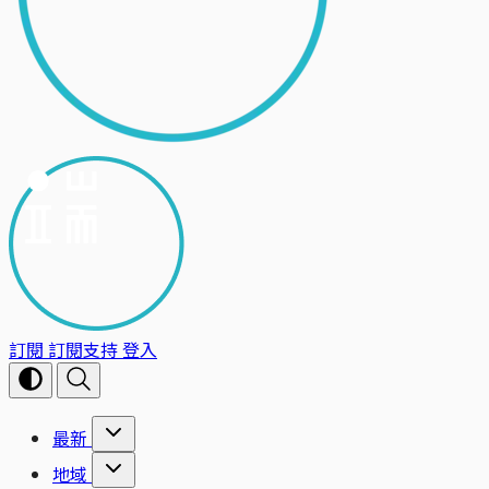
訂閱
訂閱支持
登入
最新
地域