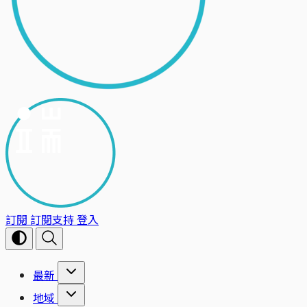
訂閱
訂閱支持
登入
最新
地域