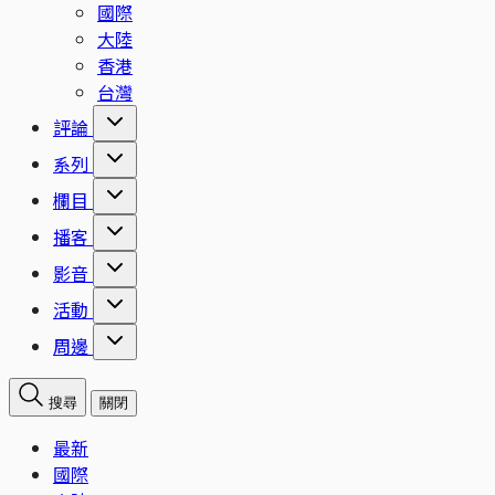
國際
大陸
香港
台灣
評論
系列
欄目
播客
影音
活動
周邊
搜尋
關閉
最新
國際