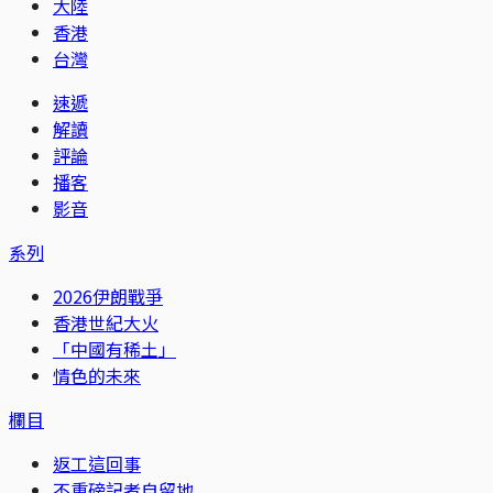
大陸
香港
台灣
速遞
解讀
評論
播客
影音
系列
2026伊朗戰爭
香港世紀大火
「中國有稀土」
情色的未來
欄目
返工這回事
不重磅記者自留地