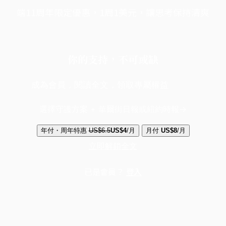
端11周年限定優惠，1周1美元，讓思考保持清爽
你的支持，不可或缺
成為會員，閱讀全文，領取專屬權益
選擇守護方案 + 華爾街日報或紐約時報
年付・周年特惠
US$6.5
US$4
/月
月付
US$8
/月
立即解鎖全文
已是會員？
登入