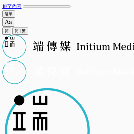
跳至內容
選單
简
简
|
繁