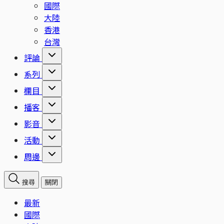
國際
大陸
香港
台灣
評論
系列
欄目
播客
影音
活動
周邊
搜尋
關閉
最新
國際