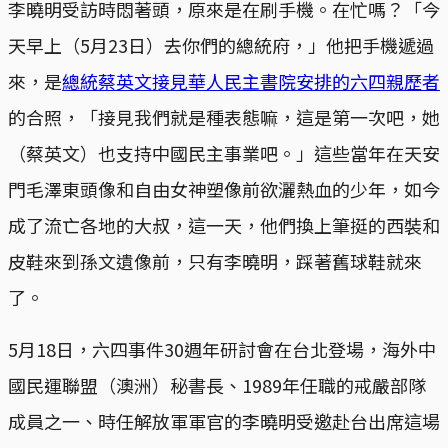
李曉明受訪時悶著頭，原來是在刷手機。在忙嗎？「今
天早上（5月23日）去你們的總統府，」他把手機遞過
來，是
總統蔡英文接見華人民主書院安排的六四親歷者
的合照，「接見我們就是種表態嘛，這是第一次吧，她
（蔡英文）也支持中國民主事業吧。」這些當年在天安
門毛澤東頭像和自由女神塑像前欲灑熱血的少年，如今
成了流亡各地的大叔，這一天，他們換上筆挺的西裝和
皮鞋來到孫文遺像前，只有李曉明，踩著舊球鞋就來
了。
5月18日，六四事件30週年研討會在台北登場，海外中
國民運聯盟（澳洲）秘書長、1989年任職的戒嚴部隊
成員之一、時任解放軍軍官的李曉明受邀赴台出席這場