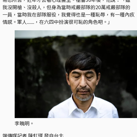
我沒開槍、沒殺人，但身為當時戒嚴部隊的20萬戒嚴部隊的
一員，當時我在部隊服役，我覺得也是一種恥辱，有一種內疚
情感。軍人......，在六四中扮演很可恥的角色吧。」
李曉明。
端傳媒記者 陳虹瑾 發自台北