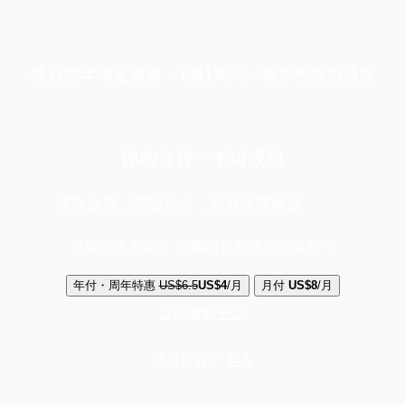
端11周年限定優惠，1周1美元，讓思考保持清爽
你的支持，不可或缺
成為會員，閱讀全文，領取專屬權益
選擇守護方案 + 華爾街日報或紐約時報
年付・周年特惠
US$6.5
US$4
/月
月付
US$8
/月
立即解鎖全文
已是會員？
登入