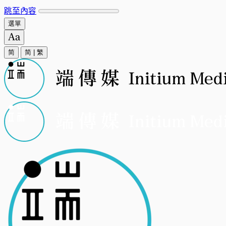
跳至內容
選單
简
简
|
繁