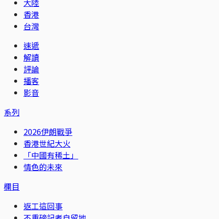
大陸
香港
台灣
速遞
解讀
評論
播客
影音
系列
2026伊朗戰爭
香港世紀大火
「中國有稀土」
情色的未來
欄目
返工這回事
不重磅記者自留地