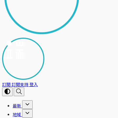
訂閱
訂閱支持
登入
最新
地域