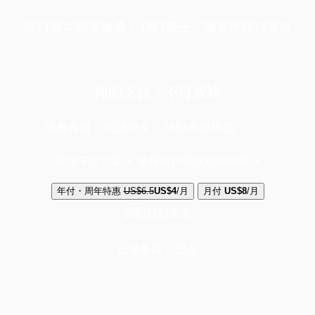
端11周年限定優惠，1周1美元，讓思考保持清爽
你的支持，不可或缺
成為會員，閱讀全文，領取專屬權益
選擇守護方案 + 華爾街日報或紐約時報
年付・周年特惠
US$6.5
US$4
/月
月付
US$8
/月
立即解鎖全文
已是會員？
登入