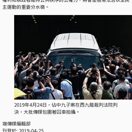
主運動的重要分水嶺。
2019年4月24日，佔中九子案在西九龍裁判法院判
決，大批傳媒包圍著囚車拍攝。
端傳媒編輯部
刊登於:
2019-04-25