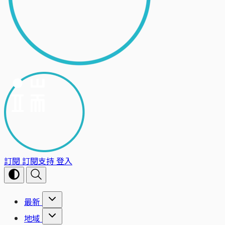
訂閱
訂閱支持
登入
最新
地域