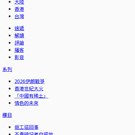
大陸
香港
台灣
速遞
解讀
評論
播客
影音
系列
2026伊朗戰爭
香港世紀大火
「中國有稀土」
情色的未來
欄目
返工這回事
不重磅記者自留地