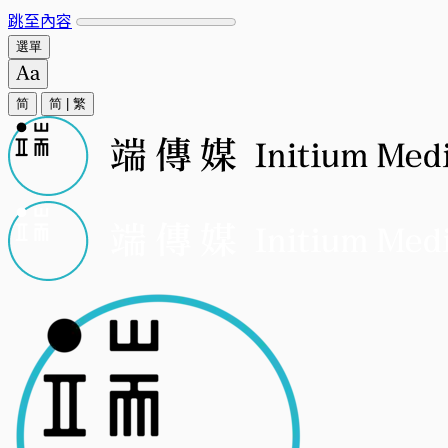
跳至內容
選單
简
简
|
繁