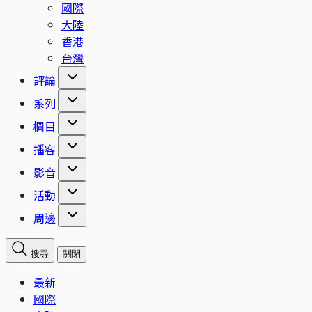
國際
大陸
香港
台灣
評論
系列
欄目
播客
影音
活動
周邊
搜尋
關閉
最新
國際