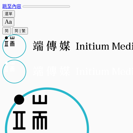
跳至內容
選單
简
简
|
繁