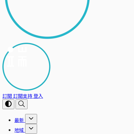
訂閱
訂閱支持
登入
最新
地域