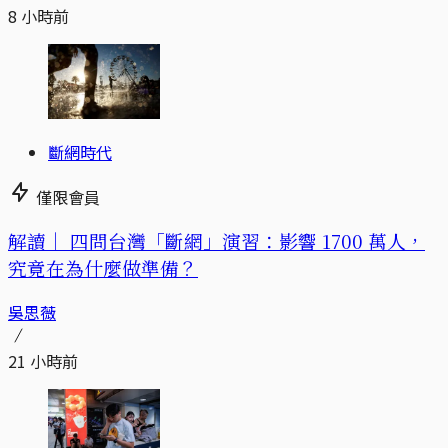
8 小時前
斷網時代
僅限會員
解讀｜
四問台灣「斷網」演習：影響 1700 萬人，
究竟在為什麼做準備？
吳思薇
21 小時前