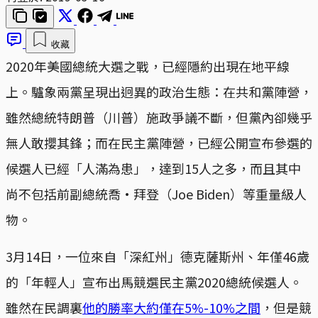
收藏
2020年美國總統大選之戰，已經隱約出現在地平線
上。驢象兩黨呈現出迥異的政治生態：在共和黨陣營，
雖然總統特朗普（川普）施政爭議不斷，但黨內卻幾乎
無人敢攖其鋒；而在民主黨陣營，已經公開宣布參選的
候選人已經「人滿為患」，達到15人之多，而且其中
尚不包括前副總統喬·拜登（Joe Biden）等重量級人
物。
3月14日，一位來自「深紅州」德克薩斯州、年僅46歲
的「年輕人」宣布出馬競選民主黨2020總統候選人。
雖然在民調裏
他的勝率大約僅在5%-10%之間
，但是競