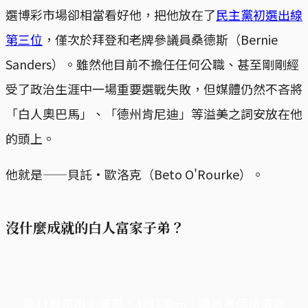
選博彩市場卻相當看好他，把他放在了
民主黨初選出線
第三位
，僅次於拜登和老牌參議員桑德斯（Bernie
Sanders）。雖然他目前不擔任任何公職、甚至剛剛經
受了政治生涯中一場重要選戰失敗，但媒體仍然不吝將
「白人奧巴馬」、「德州肯尼迪」等溢美之詞安放在他
的頭上。
他就是——貝託·歐洛克（Beto O'Rourke）。
沒什麼成就的白人富家子弟？
端11周年限定優惠，1周1美元，讓思考保持清爽