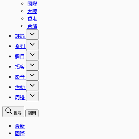
國際
大陸
香港
台灣
評論
系列
欄目
播客
影音
活動
周邊
搜尋
關閉
最新
國際