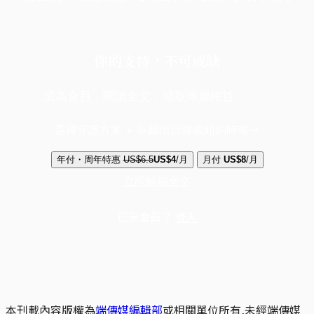
你的支持，不可或缺
成為會員，閱讀全文，領取專屬權益
選擇守護方案 + 華爾街日報或紐約時報
年付・周年特惠
US$6.5
US$4
/月
月付
US$8
/月
立即解鎖全文
已是會員？
登入
本刊載內容版權為
端傳媒編輯部
或相關單位所有,未經端傳媒