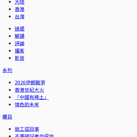
大陸
香港
台灣
速遞
解讀
評論
播客
影音
系列
2026伊朗戰爭
香港世紀大火
「中國有稀土」
情色的未來
欄目
返工這回事
不重磅記者自留地