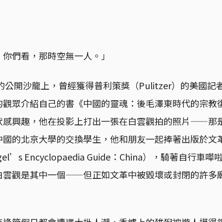
，你們看，那時空無一人。」
的公開沙龍上，曾經獲得普利策獎（Pulitzer）的美國記者
台下的觀眾介紹自己的書《中國的靈魂：後毛澤東時代的宗
感興趣，他在投影上打出一張在白雲觀拍的照片——那是1
中國的北京大學的交換學生，他和朋友一起捧著出版於文
l’s Encyclopaedia Guide：China），騎著自
白雲觀是其中一個——但正如文革中被毀壞或封閉的許多
逢節假日都會遭遇大批人潮，香爐上的狻猊被遊人摸得鋥