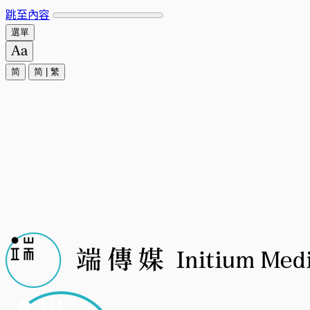
跳至內容
選單
简
简
|
繁