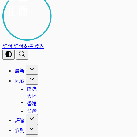
訂閱
訂閱支持
登入
最新
地域
國際
大陸
香港
台灣
評論
系列