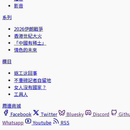
影音
系列
2026伊朗戰爭
香港世紀大火
「中國有稀土」
情色的未來
欄目
返工这回事
不重磅記者自留地
女人沒有國家？
工具人
周邊商城
Facebook
Twitter
Bluesky
Discord
Gith
Whatsapp
Youtube
RSS