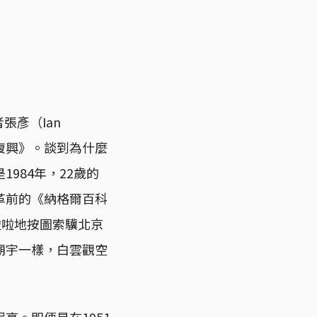
張彥（Ian
教復興》。談到為什麼
984年，22歲的
革前的《納格爾百科
行車嘩啦啦地按圖索驥北京
廟宇一樣，白雲觀空
亮。即便是在1951