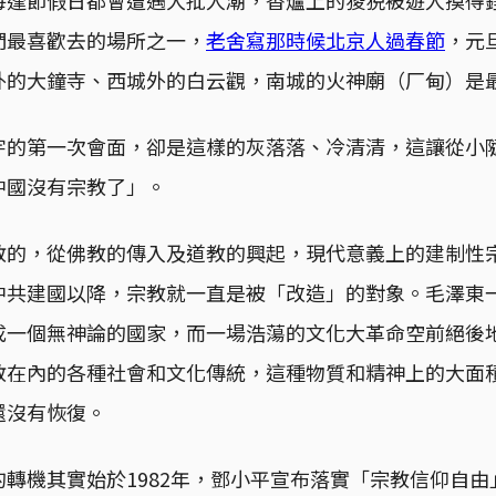
們最喜歡去的場所之一，
老舍寫那時候北京人過春節
，元
外的大鐘寺、西城外的白云觀，南城的火神廟（厂甸）是
宇的第一次會面，卻是這樣的灰落落、冷清清，這讓從小
中國沒有宗教了」。
教的，從佛教的傳入及道教的興起，現代意義上的建制性
中共建國以降，宗教就一直是被「改造」的對象。毛澤東
成一個無神論的國家，而一場浩蕩的文化大革命空前絕後
在內的各種社會和文化傳統，這種物質和精神上的大面積
還沒有恢復。
轉機其實始於1982年，鄧小平宣布落實「宗教信仰自由