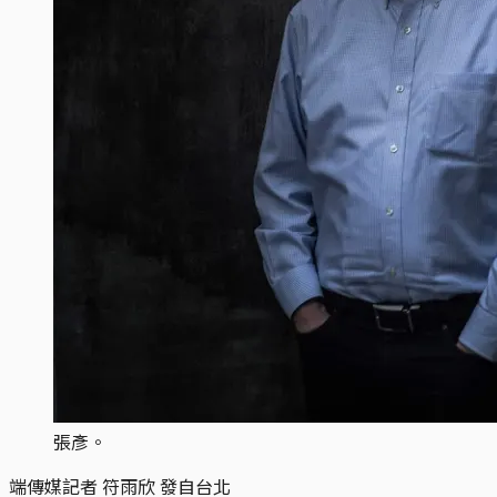
張彥。
端傳媒記者 符雨欣 發自台北