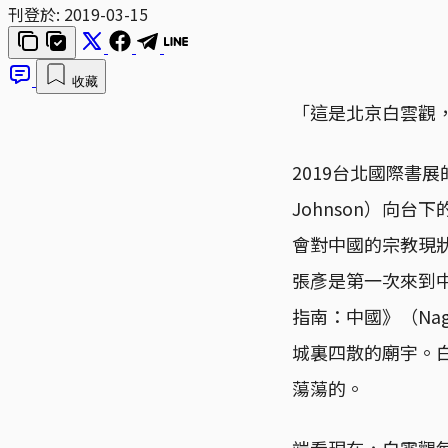
刊登於:
2019-03-15
收藏
「這是北京白雲觀
2019台北國際書展
Johnson）向
會對中國的宗教現狀
張彥是第一次來到
指南：中國》（Nage
城裏四散的廟宇。
蕩蕩的。
端看現在，白雲觀每