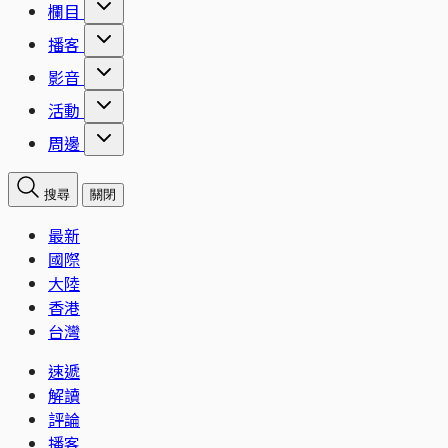
欄目
播客
影音
活動
周邊
搜尋
關閉
最新
國際
大陸
香港
台灣
速遞
解讀
評論
播客