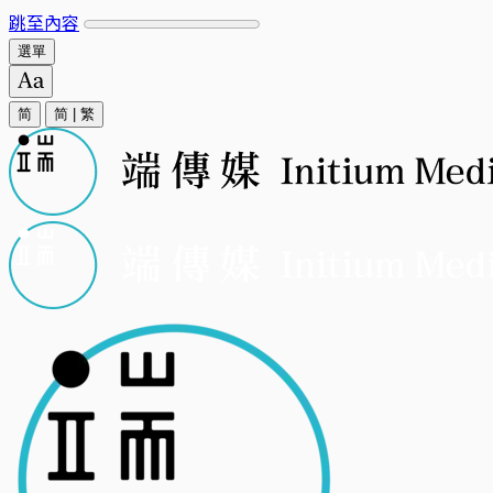
跳至內容
選單
简
简
|
繁