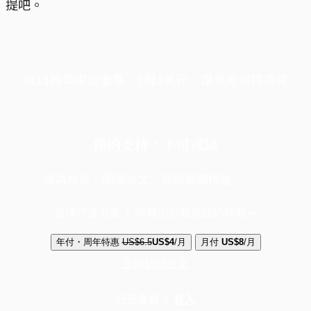
提吧。
端11周年限定優惠，1周1美元，讓思考保持清爽
你的支持，不可或缺
成為會員，閱讀全文，領取專屬權益
選擇守護方案 + 華爾街日報或紐約時報
年付・周年特惠
US$6.5
US$4
/月
月付
US$8
/月
立即解鎖全文
已是會員？
登入