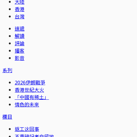
大陸
香港
台灣
速遞
解讀
評論
播客
影音
系列
2026伊朗戰爭
香港世紀大火
「中國有稀土」
情色的未來
欄目
返工这回事
不重磅記者自留地