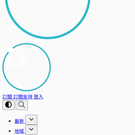
訂閱
訂閱支持
登入
最新
地域