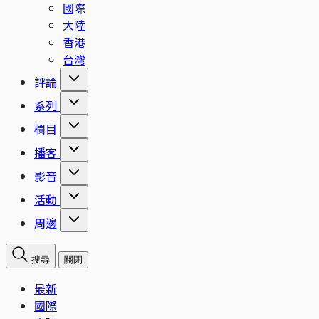
國際
大陸
香港
台灣
評論
系列
欄目
播客
影音
活動
周邊
搜尋
關閉
最新
國際