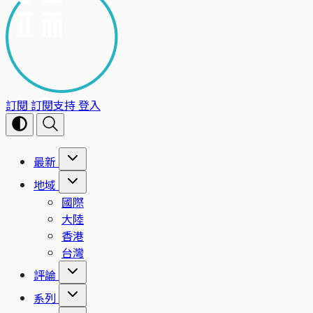
訂閱
訂閱支持
登入
最新
地域
國際
大陸
香港
台灣
評論
系列