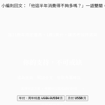
，小編則回文：「他這半年消費得不夠多嗎？」一語雙關
端11周年限定優惠，1周1美元，讓思考保持清爽
你的支持，不可或缺
成為會員，閱讀全文，領取專屬權益
選擇守護方案 + 華爾街日報或紐約時報
年付・周年特惠
US$6.5
US$4
/月
月付
US$8
/月