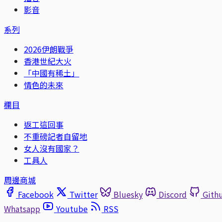
影音
系列
2026伊朗戰爭
香港世紀大火
「中國有稀土」
情色的未來
欄目
返工這回事
不重磅記者自留地
女人沒有國家？
工具人
周邊商城
Facebook
Twitter
Bluesky
Discord
Gith
Whatsapp
Youtube
RSS