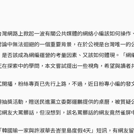
台灣網路上掀起一波有關公共媒體的網絡小編該如何操作
討論中無法迴避的一個重要背景，在於公視是台灣唯一的
」是否該成為網編運營的考量因素、又該如何體現。「網
正在探索中的學問，本文嘗試提出一些視角，希望與讀者
式開播，粉絲專頁已先行上路，不過，近日粉專小編的發
辦抽獎活動，贈送民進黨立委鄭運鵬提供的桌曆，被質疑
起網友大罵髒話，但沒想到，該名罵髒話的網友竟然雀屏
「韓國瑜一家與許淑華去峇里島度假4天」短訊，有網友