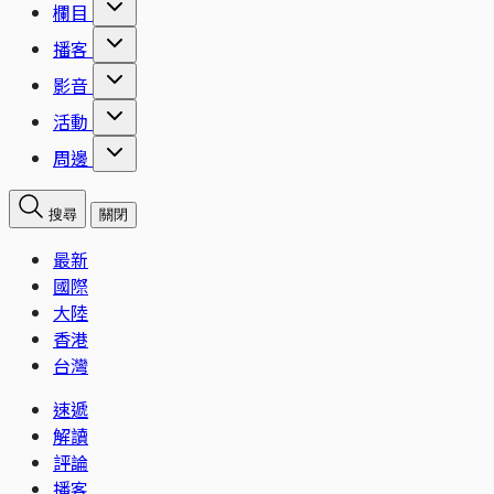
欄目
播客
影音
活動
周邊
搜尋
關閉
最新
國際
大陸
香港
台灣
速遞
解讀
評論
播客