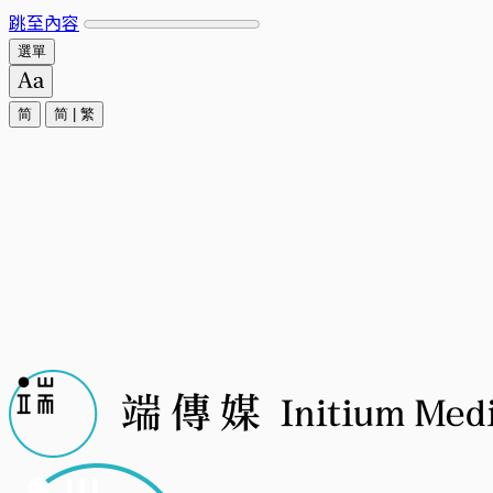
跳至內容
選單
简
简
|
繁