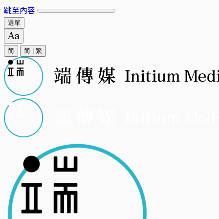
跳至內容
選單
简
简
|
繁