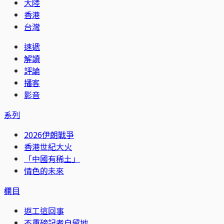
大陸
香港
台灣
速遞
解讀
評論
播客
影音
系列
2026伊朗戰爭
香港世紀大火
「中國有稀土」
情色的未來
欄目
返工這回事
不重磅記者自留地