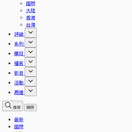
國際
大陸
香港
台灣
評論
系列
欄目
播客
影音
活動
周邊
搜尋
關閉
最新
國際