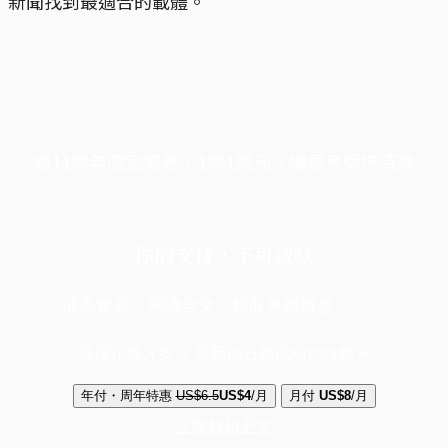
新聞找到最適合的載體。
端11周年限定優惠，1周1美元，讓思考保持清爽
你的支持，不可或缺
成為會員，閱讀全文，領取專屬權益
選擇守護方案 + 華爾街日報或紐約時報
年付・周年特惠
US$6.5
US$4
/月
月付
US$8
/月
立即解鎖全文