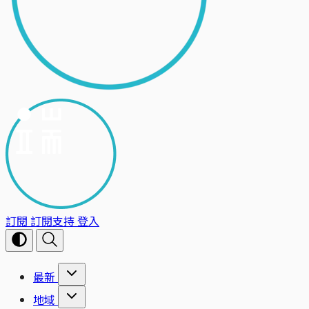
訂閱
訂閱支持
登入
最新
地域