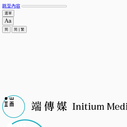
跳至內容
選單
简
简
|
繁