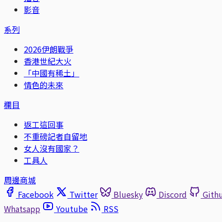
影音
系列
2026伊朗戰爭
香港世紀大火
「中國有稀土」
情色的未來
欄目
返工這回事
不重磅記者自留地
女人沒有國家？
工具人
周邊商城
Facebook
Twitter
Bluesky
Discord
Gith
Whatsapp
Youtube
RSS