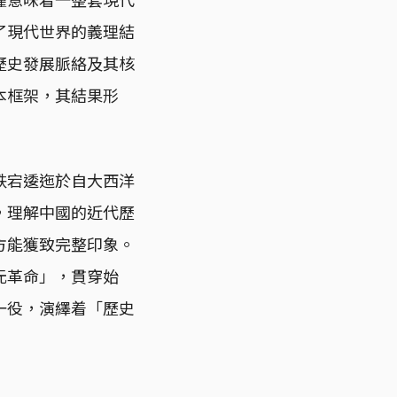
了現代世界的義理結
歷史發展脈絡及其核
本框架，其結果形
跌宕逶迤於自大西洋
，理解中國的近代歷
方能獲致完整印象。
元革命」，貫穿始
一役，演繹着「歷史