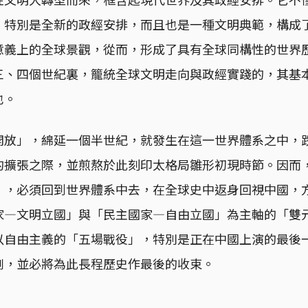
，特別是全新的政經安排，而且也是一種文明典範，構成
意義上的全球景觀，從而，形成了具有全球同構性的世界
三、四個世紀裏，籠統全球文明走向與政經實踐的，其基
也。
開放」，綿延一個半世紀，就發生在這一世界體系之中，
的擴張之際，並煎熬於此刻印太格局雛形初現時節。因而
」，必須回到世界體系中去，在全球史中返身回視中國，
家—文明立國」與「民主國家—自由立國」為主軸的「雙
以自由主義的「五場戰役」，特別是正在中國上演的最後
劇，並必將為此長程歷史作最後的收束。