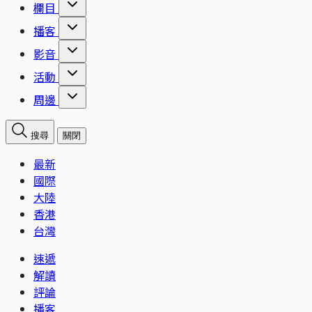
欄目
播客
影音
活動
周邊
搜尋
關閉
最新
國際
大陸
香港
台灣
速遞
解讀
評論
播客