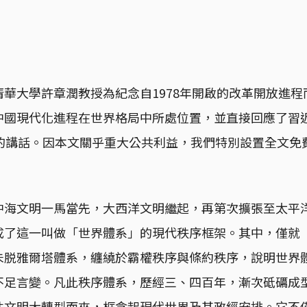
華大學許章潤教授為紀念自1978年開啟的改革開放進
中國現代化進程在世界格局中所處位置，並直接回應了習
上的講話。因本文關乎重大公共利益，我們特別設置全文免
中海文明一馬當先，大西洋文明繼起，再第次擴張至太平
成了這一叫做「世界體系」的現代秩序框架。其中，僅就
未脱雅爾塔體系，纏繞於霸權秩序與條約秩序，說明世界
不足言變。凡此秩序體系，歷經三、四百年，漸次砥礪成
性文明大轉型而來，框含起現代世界及其政經安排。它不