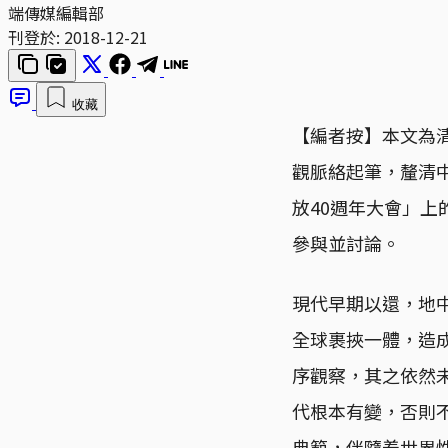
端傳媒編輯部
刊登於:
2018-12-21
收藏
【編者按】本文為清
觀脈絡起筆，釐清
放40週年大會」
參與並討論。
現代早期以還，地
全球裹挾一體，造
序觀察，其之依然
代根本有變，否則
典範，伴隨着世界