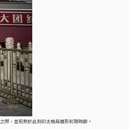
之際，並煎熬於此刻印太格局雛形初現時節。