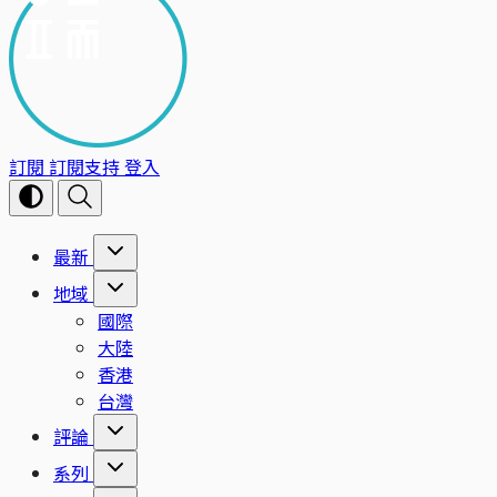
訂閱
訂閱支持
登入
最新
地域
國際
大陸
香港
台灣
評論
系列