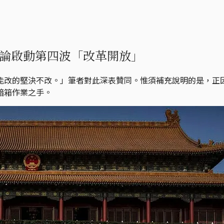
論啟動第四波「改革開放」
能改的堅決不改。」筆者對此深表贊同。惟須補充說明的是，正
暗箱作業之手。