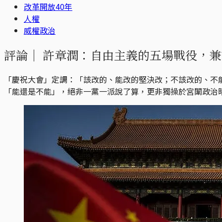
改革開放40年
人權
威權政治
評論｜
許章潤：自由主義的五場戰役，兼
「慶祝大會」定調：「該改的、能改的堅決改；不該改的、不
「能還是不能」，絕非一黨一派說了算，更非獨操於宮闈政治