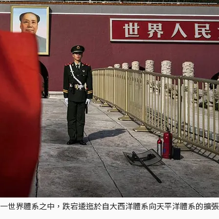
一世界體系之中，跌宕逶迤於自大西洋體系向天平洋體系的擴張