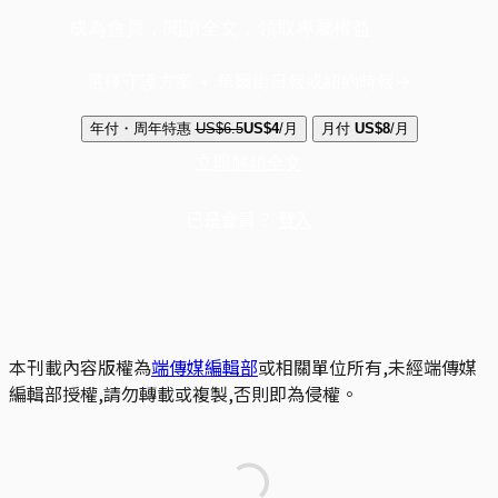
成為會員，閱讀全文，領取專屬權益
選擇守護方案 + 華爾街日報或紐約時報
年付・周年特惠
US$6.5
US$4
/月
月付
US$8
/月
立即解鎖全文
已是會員？
登入
本刊載內容版權為
端傳媒編輯部
或相關單位所有,未經端傳媒
編輯部授權,請勿轉載或複製,否則即為侵權。