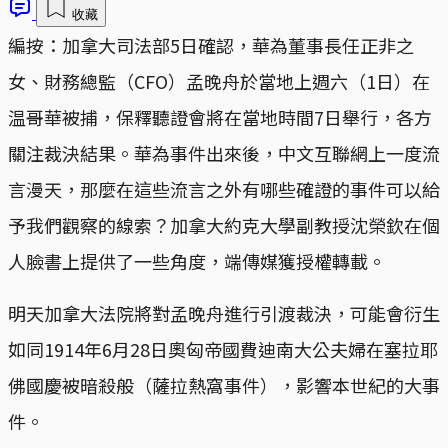
收藏
編按：加拿大司法部5日確認，華為董事長任正非之
女、財務總監（CFO）孟晚舟於當地上週六（1日）在
温哥華被捕，保釋聽證會將在當地時間7日舉行，各方
關注裁決結果。華為事件出來後，中文互聯網上一度流
言漫天，那麼在這些流言之外有哪些確證的事件可以給
予我們觀察的線索？加拿大約克大學副教授沈榮欽在個
人臉書上提供了一些角度，端傳媒獲授權轉載。
明天加拿大法院將對孟晚舟進行引渡裁決，可能會衍生
如同1914年6月28日奧匈帝國費迪南大公夫婦在塞拉耶
佛國慶被暗殺般（薩拉熱窩事件），影響本世紀的大事
件。