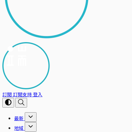
訂閱
訂閱支持
登入
最新
地域