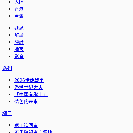
大陸
香港
台灣
速遞
解讀
評論
播客
影音
系列
2026伊朗戰爭
香港世紀大火
「中國有稀土」
情色的未來
欄目
返工這回事
不重磅記者自留地