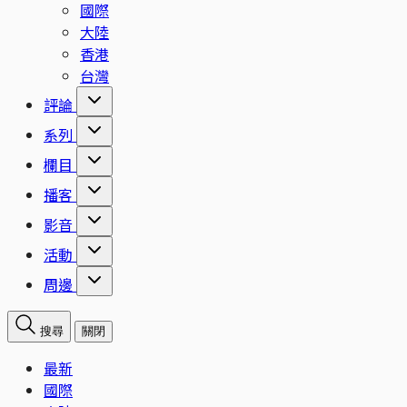
國際
大陸
香港
台灣
評論
系列
欄目
播客
影音
活動
周邊
搜尋
關閉
最新
國際