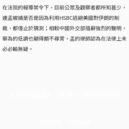
在法院的報導禁令下，目前公眾及觀察者都所知甚少，
連孟被捕是否是因為利用HSBC逃避美國對伊朗的制
裁，都僅止於猜測；相較中國外交部措辭強烈的聲明，
華為的低調也顯得頗不尋常，孟的律師認為在法律上未
必必輸無疑。
端11周年限定優惠，1周1美元，讓思考保持清爽
你的支持，不可或缺