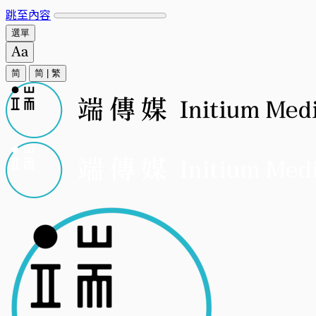
跳至內容
選單
简
简
|
繁