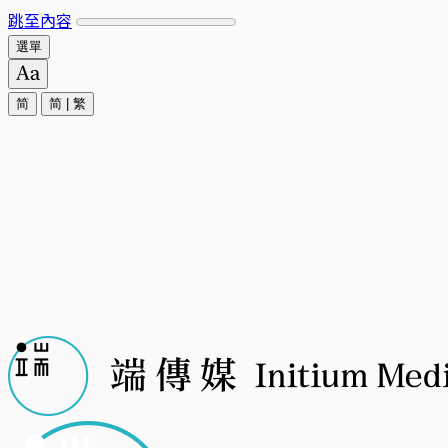
跳至內容
選單
简
简
|
繁