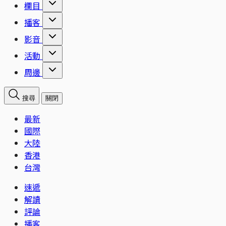
欄目
播客
影音
活動
周邊
搜尋
關閉
最新
國際
大陸
香港
台灣
速遞
解讀
評論
播客