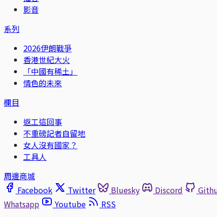
影音
系列
2026伊朗戰爭
香港世紀大火
「中國有稀土」
情色的未來
欄目
返工這回事
不重磅記者自留地
女人沒有國家？
工具人
周邊商城
Facebook
Twitter
Bluesky
Discord
Gith
Whatsapp
Youtube
RSS