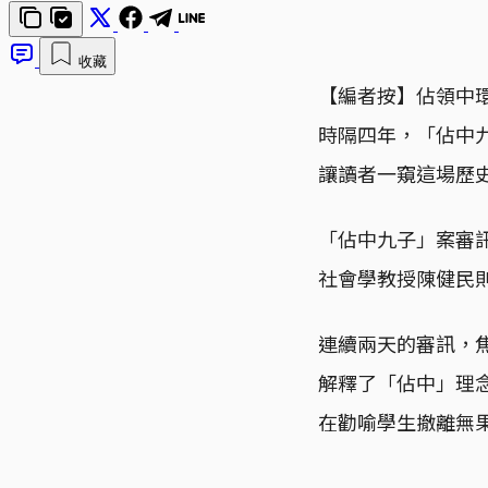
收藏
【編者按】佔領中環
時隔四年，「佔中
讓讀者一窺這場歷
「佔中九子」案審
社會學教授陳健民
連續兩天的審訊，
解釋了「佔中」理
在勸喻學生撤離無