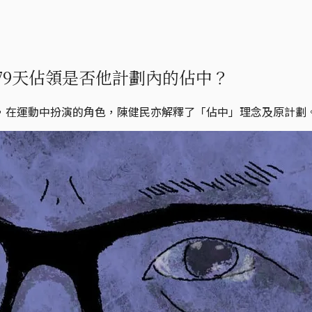
79天佔領是否他計劃內的佔中？
，在運動中扮演的角色，陳健民亦解釋了「佔中」理念及原計劃