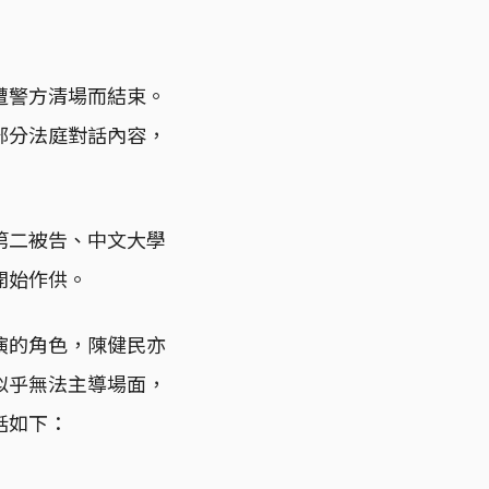
，遭警方清場而結束。
部分法庭對話內容，
第二被告、中文大學
開始作供。
演的角色，陳健民亦
似乎無法主導場面，
話如下：