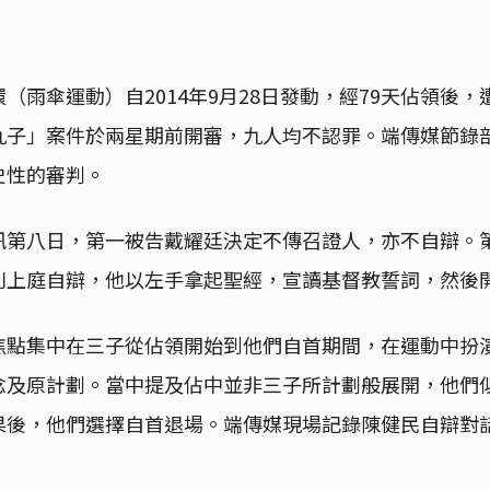
（雨傘運動）自2014年9月28日發動，經79天佔領後
九子」案件於兩星期前開審，九人均不認罪。端傳媒節錄
史性的審判。
訊第八日，第一被告戴耀廷決定不傳召證人，亦不自辯。
則上庭自辯，他以左手拿起聖經，宣讀基督教誓詞，然後
焦點集中在三子從佔領開始到他們自首期間，在運動中扮
念及原計劃。當中提及佔中並非三子所計劃般展開，他們
果後，他們選擇自首退場。端傳媒現場記錄陳健民自辯對