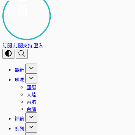
訂閱
訂閱支持
登入
最新
地域
國際
大陸
香港
台灣
評論
系列