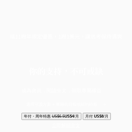
端11周年限定優惠，1周1美元，讓思考保持清爽
你的支持，不可或缺
成為會員，閱讀全文，領取專屬權益
選擇守護方案 + 華爾街日報或紐約時報
年付・周年特惠
US$6.5
US$4
/月
月付
US$8
/月
立即解鎖全文