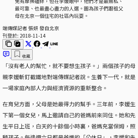
免有摩擦磕絆，但在李媛眼中，他們才是最無私、
最可靠、也最盡心盡力的人選。圖為孩子們跟祖父
母在北京一個住宅的社區內玩耍。
端傳媒記者 張妍 發自北京
刊登於:
2018-11-14
收藏
「沒有老人的幫忙，就不要想生孩子。」兩個孩子的母
親李媛斬釘截鐵地對端傳媒記者說。生養下一代，就是
一場家庭內部人力與經濟資源的重新整合。
在育兒方面，父母是她最得力的幫手。三年前，李媛生
下第一個女兒，馬上邀請自己的爸媽前來同住。她和先
生平日上班，白天的十餘個小時裏，爸媽充當保姆，照
顧孩子。每逢週六日都是爸媽的「公休日」，李媛和先