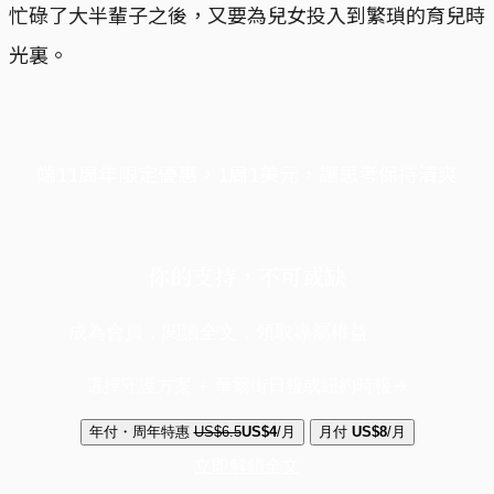
忙碌了大半輩子之後，又要為兒女投入到繁瑣的育兒時
光裏。
端11周年限定優惠，1周1美元，讓思考保持清爽
你的支持，不可或缺
成為會員，閱讀全文，領取專屬權益
選擇守護方案 + 華爾街日報或紐約時報
年付・周年特惠
US$6.5
US$4
/月
月付
US$8
/月
立即解鎖全文