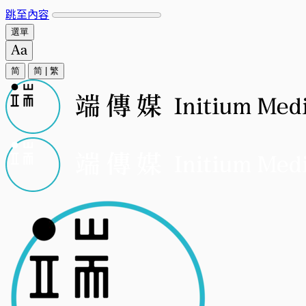
跳至內容
選單
简
简
|
繁