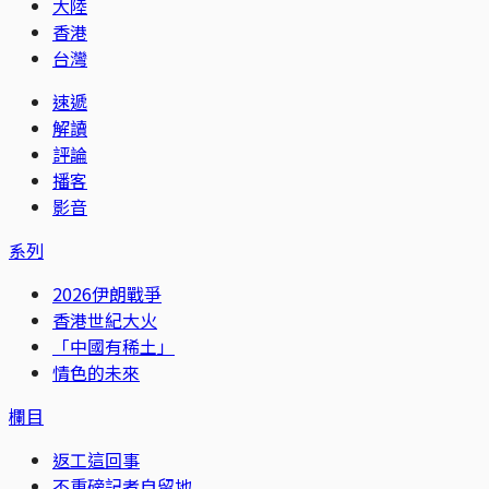
大陸
香港
台灣
速遞
解讀
評論
播客
影音
系列
2026伊朗戰爭
香港世紀大火
「中國有稀土」
情色的未來
欄目
返工這回事
不重磅記者自留地