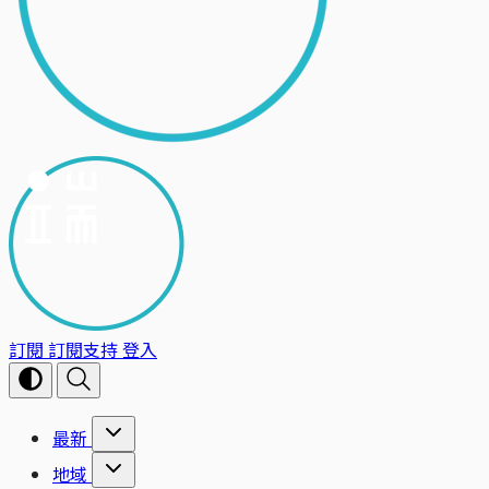
訂閱
訂閱支持
登入
最新
地域