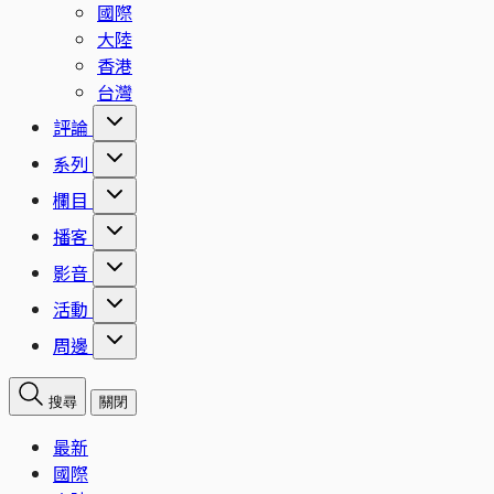
國際
大陸
香港
台灣
評論
系列
欄目
播客
影音
活動
周邊
搜尋
關閉
最新
國際