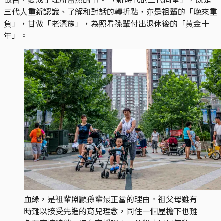
三代人重新認識、了解和對話的轉折點，亦是祖輩的「晚來重
負」，甘做「老漂族」，為照看孫輩付出退休後的「黃金十
年」。
血緣，是祖輩照顧孫輩最正當的理由。祖父母雖有
時難以接受先進的育兒理念，同住一個屋檐下也難