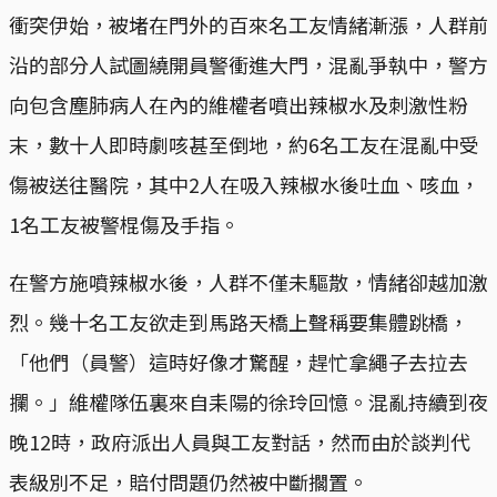
衝突伊始，被堵在門外的百來名工友情緒漸漲，人群前
沿的部分人試圖繞開員警衝進大門，混亂爭執中，警方
向包含塵肺病人在內的維權者噴出辣椒水及刺激性粉
末，數十人即時劇咳甚至倒地，約6名工友在混亂中受
傷被送往醫院，其中2人在吸入辣椒水後吐血、咳血，
1名工友被警棍傷及手指。
在警方施噴辣椒水後，人群不僅未驅散，情緒卻越加激
烈。幾十名工友欲走到馬路天橋上聲稱要集體跳橋，
「他們（員警）這時好像才驚醒，趕忙拿繩子去拉去
攔。」維權隊伍裏來自耒陽的徐玲回憶。混亂持續到夜
晚12時，政府派出人員與工友對話，然而由於談判代
表級別不足，賠付問題仍然被中斷擱置。