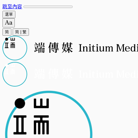
跳至內容
選單
简
简
|
繁