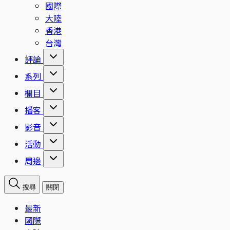
國際
大陸
香港
台灣
評論
系列
欄目
播客
影音
活動
周邊
搜尋
關閉
最新
國際