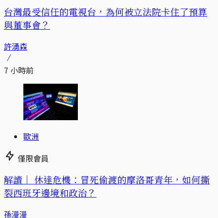
台灣最受信任的電視台，為何被立法院卡住了預算
與董事會？
許湧森
7 小時前
歐洲
僅限會員
解讀｜
休達危機：冒死偷渡的摩洛哥青年，如何撕
裂西班牙邊境和政治？
孫漫漫