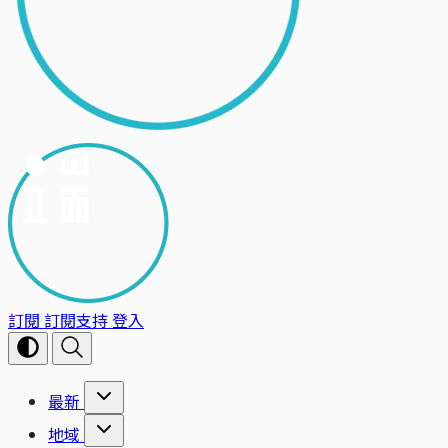
訂閱
訂閱支持
登入
最新
地域