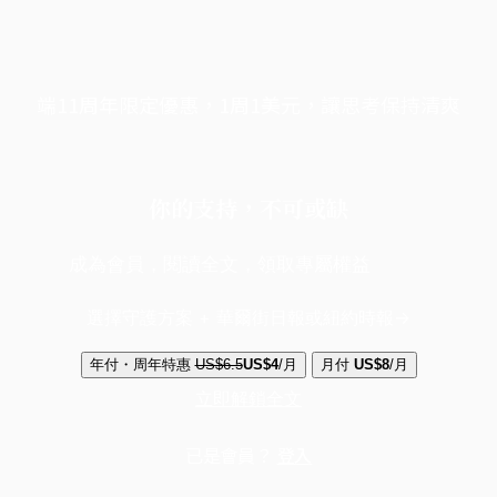
端11周年限定優惠，1周1美元，讓思考保持清爽
你的支持，不可或缺
成為會員，閱讀全文，領取專屬權益
選擇守護方案 + 華爾街日報或紐約時報
年付・周年特惠
US$6.5
US$4
/月
月付
US$8
/月
立即解鎖全文
已是會員？
登入