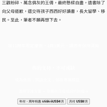
三觀粉碎、萬念俱灰的王倩，最終懸樑自盡，遺書除了
向父母道歉，還交待孩子西西好好讀書，長大留學、移
民。至此，筆者不願再想下去。
端11周年限定優惠，1周1美元，讓思考保持清爽
你的支持，不可或缺
成為會員，閱讀全文，領取專屬權益
選擇守護方案 + 華爾街日報或紐約時報
年付・周年特惠
US$6.5
US$4
/月
月付
US$8
/月