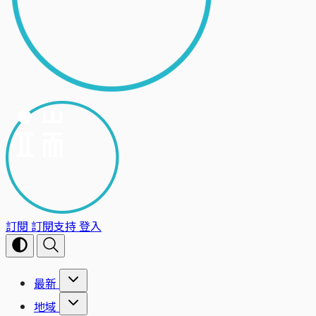
訂閱
訂閱支持
登入
最新
地域