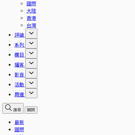
國際
大陸
香港
台灣
評論
系列
欄目
播客
影音
活動
周邊
搜尋
關閉
最新
國際