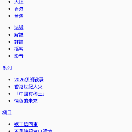
大陸
香港
台灣
速遞
解讀
評論
播客
影音
系列
2026伊朗戰爭
香港世紀大火
「中國有稀土」
情色的未來
欄目
返工這回事
不重磅記者自留地