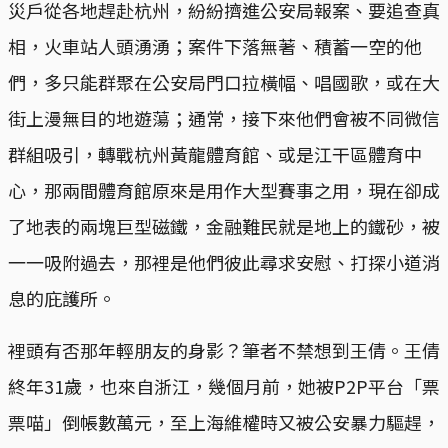
災戶從各地趕赴杭州，紛紛擠進公安局報案、要追查真
相，火車站人頭湧湧；案件下落無著、積蓄一空的他
們，多只能群聚在公安局門口拉橫幅、唱國歌，或在大
街上漫無目的地遊蕩；通常，接下來他們會被不同微信
群組吸引，轉戰杭州黃龍體育館、或是江干區體育中
心，那兩間體育館原來是用作大型賽事之用，現在卻成
了地表的兩塊巨型磁鐵，金融難民就是地上的鐵砂，被
一一吸附過去，那裡是他們彼此尋求安慰、打探小道消
息的庇護所。
裡頭有否那年輕朋友的身影？筆者不禁想到王倩。王倩
終年31歲，也來自浙江，幾個月前，她被P2P平台「票
票喵」倒帳數萬元，至上海維權時又被公安暴力驅趕，