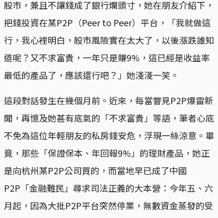
股市，兼且不讓錢成了銀行爛頭寸，她在朋友介紹下，
把錢投資在某P2P（Peer to Peer）平台，「我就做這
行，我心裡明白，股市風險實在太大了，以後漲跌誰知
道呢？又不求富貴，一年只是賺9%，這已經是收益率
最低的產品了，應該還行吧？」她淺淺一笑。
這段對話發生在幾個月前。近來，每當瞥見P2P爆雷新
聞，再憶及她甚有底氣的「不求富貴」等語，筆者心底
不免為這位年輕朋友的私房錢安危，浮現一絲涼意。畢
竟，那些「保證保本、年回報9%」的理財產品，她正
是向杭州某P2P公司買的，而當地早已成了中國
P2P「金融難民」尋求司法正義的大本營：今年五、六
月起，因為大批P2P平台突然停業，無數資金蒸發的受