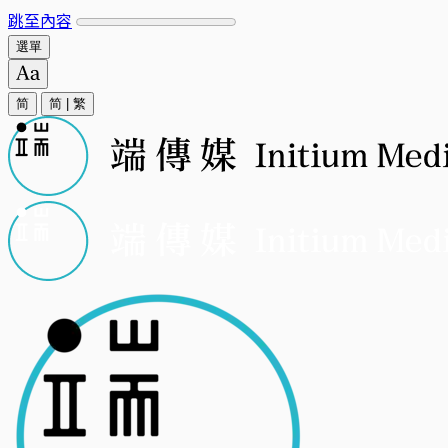
跳至內容
選單
简
简
|
繁