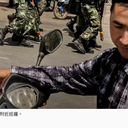
寺附近巡邏。