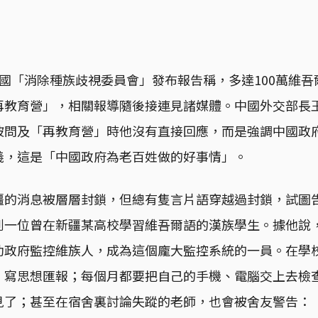
國「消除種族歧視委員會」發布報告稱，多達100萬維
再教育營」，相關報導隨後接連見諸媒體。中國外交部長王
被問及「再教育營」時他沒有直接回應，而是強調中國政
義，這是「中國政府為老百姓做的好事情」。
疆的消息被層層封鎖，但總有隻言片語穿越過封鎖，試圖
到一位曾在新疆某高校學習維吾爾語的漢族學生。據他說
助政府監控維族人，成為這個龐大監控系統的一員。在學
、寫思想匯報；每個月都要把自己的手機、電腦交上去檢
見了；甚至在宿舍裏討論失蹤的老師，也會被舍友警告：