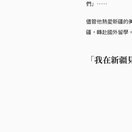
們」……
儘管他熱愛新疆的
疆，轉赴國外留學
「我在新疆