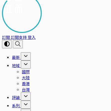
訂閱
訂閱支持
登入
最新
地域
國際
大陸
香港
台灣
評論
系列