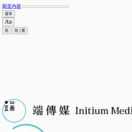
跳至內容
選單
简
简
|
繁