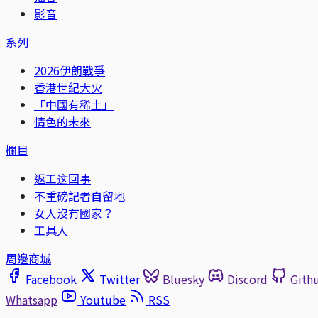
影音
系列
2026伊朗戰爭
香港世紀大火
「中國有稀土」
情色的未來
欄目
返工这回事
不重磅記者自留地
女人沒有國家？
工具人
周邊商城
Facebook
Twitter
Bluesky
Discord
Gith
Whatsapp
Youtube
RSS