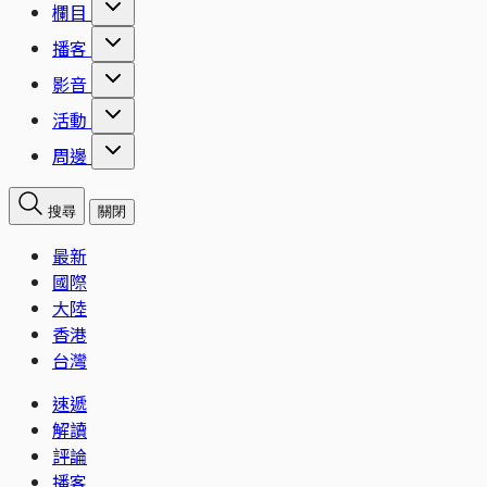
欄目
播客
影音
活動
周邊
搜尋
關閉
最新
國際
大陸
香港
台灣
速遞
解讀
評論
播客