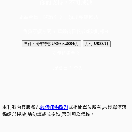
你的支持，不可或缺
成為會員，閱讀全文，領取專屬權益
選擇守護方案 + 華爾街日報或紐約時報
年付・周年特惠
US$6.5
US$4
/月
月付
US$8
/月
立即解鎖全文
已是會員？
登入
本刊載內容版權為
端傳媒編輯部
或相關單位所有,未經端傳媒
編輯部授權,請勿轉載或複製,否則即為侵權。