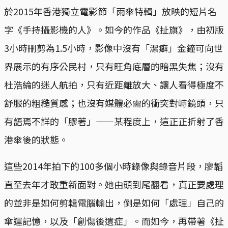
於2015年香港獨立電影節「雨傘特輯」放映的短片名
字《手持攝影機的人》。如今的作品《扯旗》，由初版
3小時刪剪為1.5小時，影像中沒有「潔癖」金鐘可向世
界展示的有序公民村，只有旺角底層的暗黑失焦；沒有
杜浩綸的迷人航拍，只有近距離放大、讓人看得極度不
舒服的粗糙質感；也沒有媒體必需的衝突對峙鏡頭，只
有語焉不詳的「膠著」——某程度上，這正正折射了香
港傘後的狀態。
這些2014年拍下的100多個小時錄像與錄音片段，廖韜
直至去年才敢重新面對。她由頭到尾翻看，真正要處理
的並非是如何剪輯電腦輸出，倒是如何「處理」自己的
傘運記憶，以及「創傷後遺症」。而如今，再帶著《扯