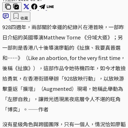
收藏
928四週年，兩部關於傘運的紀錄片在港首映，一部昨
日介紹的英國導演Matthew Torne 《分域大道》；另
一部則是香港八十後導演廖韜的《扯旗、我要真普選
和⋯⋯》（Like an abortion, for the very first time，
後稱《扯旗》），這部作品令她待機四年，如今才敢撿
拾勇氣，在香港街頭舉辦「928放映行動」，以放映游
擊重返「擴增」（Augmented）現場，她稱此舉動為
「左膠自救」，讓微光透現黑夜底層令人不堪的旺角
「博奕」。——作者
沒有星級角色與跨國團隊，只有一個人，情況恰如廖韜