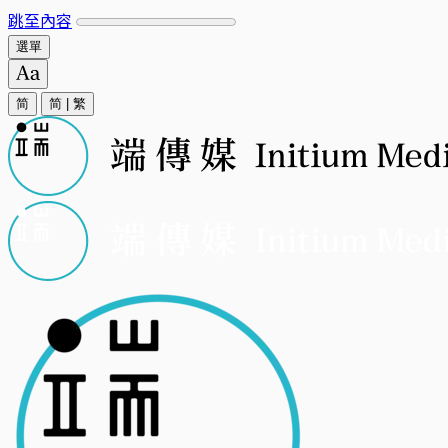
跳至內容
選單
简
简
|
繁