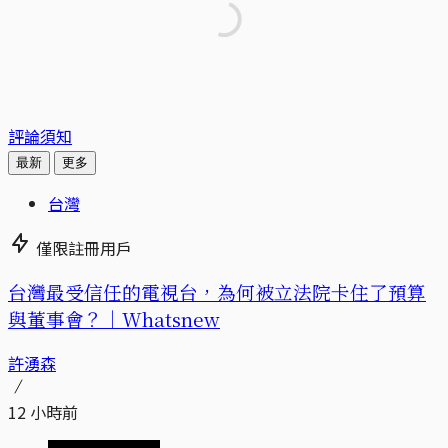
評論須知
最新
更多
台灣
僅限註冊用戶
台灣最受信任的電視台，為何被立法院卡住了預算
與董事會？｜Whatsnew
許湧森
12 小時前