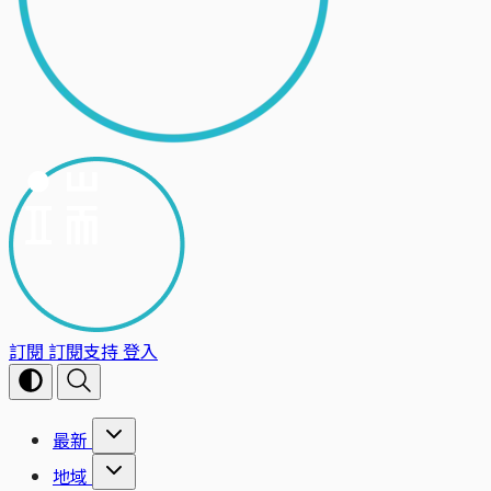
訂閱
訂閱支持
登入
最新
地域