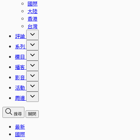
國際
大陸
香港
台灣
評論
系列
欄目
播客
影音
活動
周邊
搜尋
關閉
最新
國際