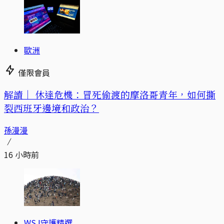
歐洲
僅限會員
解讀｜
休達危機：冒死偷渡的摩洛哥青年，如何撕
裂西班牙邊境和政治？
孫漫漫
16 小時前
WSJ守護精選