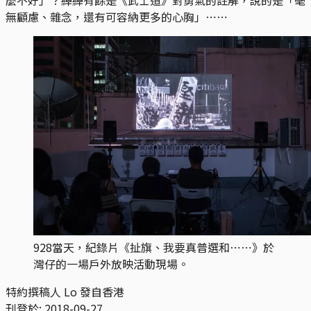
無顧慮、雜念，還有可容納更多的心胸」⋯⋯
928當天，紀錄片《扯旗、我要真普選和⋯⋯》於
灣仔的一場戶外放映活動現場。
特約撰稿人 Lo 發自香港
刊登於:
2018-09-27