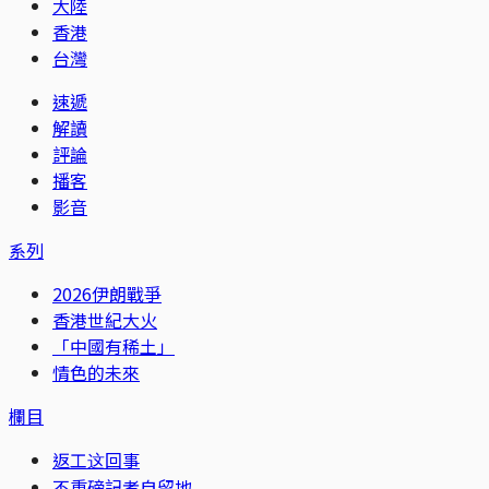
大陸
香港
台灣
速遞
解讀
評論
播客
影音
系列
2026伊朗戰爭
香港世紀大火
「中國有稀土」
情色的未來
欄目
返工这回事
不重磅記者自留地