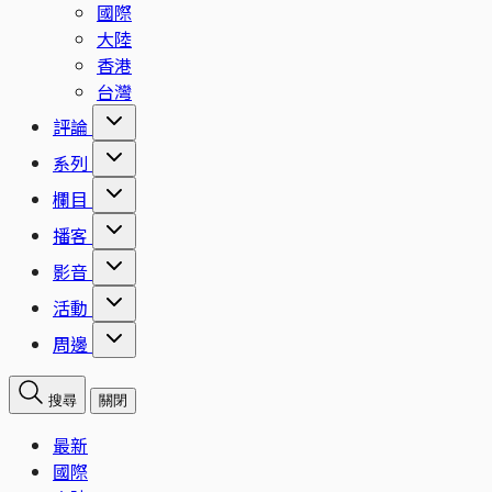
國際
大陸
香港
台灣
評論
系列
欄目
播客
影音
活動
周邊
搜尋
關閉
最新
國際