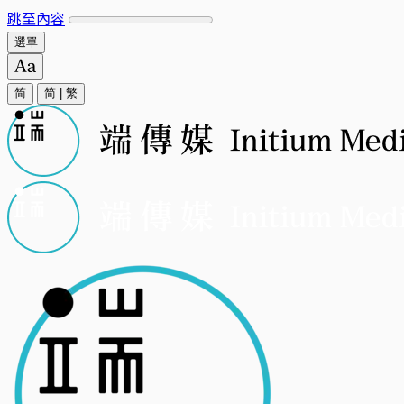
跳至內容
選單
简
简
|
繁