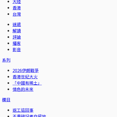
大陸
香港
台灣
速遞
解讀
評論
播客
影音
系列
2026伊朗戰爭
香港世紀大火
「中國有稀土」
情色的未來
欄目
返工這回事
不重磅記者自留地