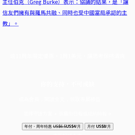
主任伯克（Greg Burke）表示：協議的結果，是「讓
信友們擁有與羅馬共融、同時也受中國當局承認的主
教」。
端11周年限定優惠，1周1美元，讓思考保持清爽
你的支持，不可或缺
成為會員，閱讀全文，領取專屬權益
選擇守護方案 + 華爾街日報或紐約時報
年付・周年特惠
US$6.5
US$4
/月
月付
US$8
/月