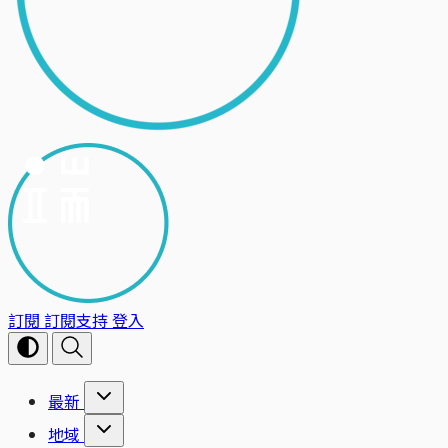
訂閱
訂閱支持
登入
最新
地域