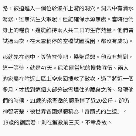
路，被迫進入一個位於瀑布上游的洞穴。洞穴中有滴水
潺潺，雖無法生火取暖，但能確保水源無虞。當時他們
身上的糧食，還能維持兩人共三日的生存熱量。他們曾
試過兩次，在大雪稍停的空檔試圖脫困，都沒有成功。
那就先在洞中，等待雪停吧，梁聖岳想。他沒有想到，
這一等待，就是47天。尼泊爾當地的搜救隊伍、兩人
的家屬在附近山區上空來回搜救了數次，過了將近一個
多月，才找到這個大部分被雪埋住的藏身之所。發現他
們的時候，21歲的梁聖岳的體重掉了近20公斤，卻仍
神智清楚，被世界各國媒體稱為「奇蹟式的生還」。
19歲的劉宸君，則在獲救前三天，不幸身故。