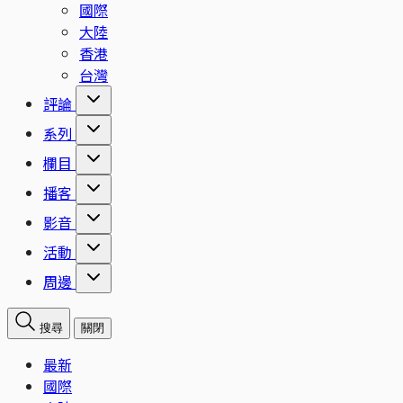
國際
大陸
香港
台灣
評論
系列
欄目
播客
影音
活動
周邊
搜尋
關閉
最新
國際