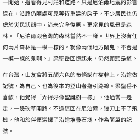
一開始，還看得見村莊和道路。只是尼泊爾地震的影響
還在，沿路仍隨處可見等待重建的房子，不少居民也仍
處於災民狀態中，尚未完全復原。更常見的風景是森
林。「尼泊爾跟台灣的森林當然不一樣。世界上沒有任
何兩片森林是一模一樣的。就像兩個地方鬧鬼，不會是
一模一樣的鬼啊。」梁聖岳回憶起來，仍然頭頭是道。
在台灣，山友會將五顏六色的布條綁在樹幹上，沿途做
記號，為自己、也為後來的登山者指引路線。梁聖岳不
喜歡，他覺得「弄得好像聖誕樹一樣」，他通常一邊
走，一邊砍草開路。不過這回在尼泊爾，獵刀上不了飛
機，他和旅伴便選擇了沿途堆疊石塊，作為簡單的記
號。