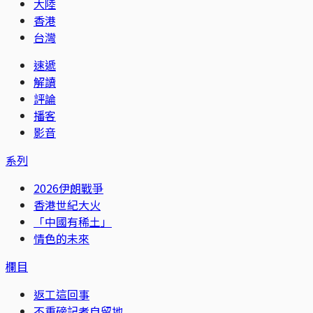
大陸
香港
台灣
速遞
解讀
評論
播客
影音
系列
2026伊朗戰爭
香港世紀大火
「中國有稀土」
情色的未來
欄目
返工這回事
不重磅記者自留地