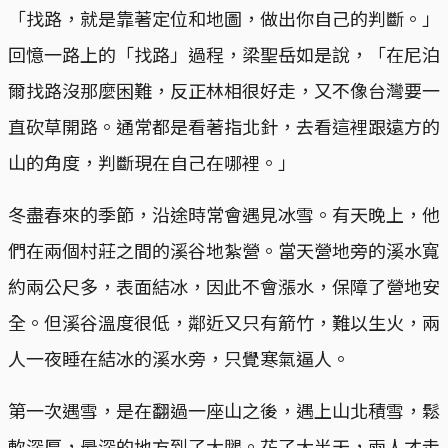
「找路，就是靠著定位和地圖，做出你自己的判斷。」
回憶一路上的「找路」過程，梁聖岳如是說，「在尼泊
爾找路沒那麼困難，反正林相很好走，又不像台灣要一
直砍草開路。通常都是看著指北針，去看這裡跟遠方的
山的角度，判斷現在自己在哪裡。」
冬盡春來的季節，沿途時常會遇見冰雪。有天晚上，他
們在兩個村莊之間的溪谷地紮營。當天營地旁的溪水寬
約兩公尺多，表面結冰，因此不會漲水，保障了營地安
全。但溪谷溫度很低，鄰近又只有箭竹，難以生火，兩
人一夜睡在結冰的溪水旁，只覺寒氣逼人。
第一次遇雪，是在翻過一座山之後，遇上山北積雪，鬆
軟深厚，最深的地方到了大腿。花了大半天，兩人才走