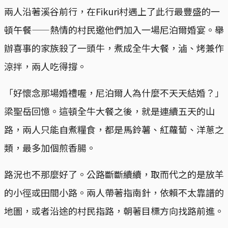
兩人沿著溪谷前行，在Fikuri村遇上了此行最豐盛的一
頓午餐——熱情的村民邀他們加入一場尼泊爾婚宴。舉
辦喜事的家族殺了一頭牛，煮成全牛大餐，滷、烤兼作
涼拌，兩人吃得撐。
「好懷念那場婚禮喔，尼泊爾人為什麼不天天結婚？」
梁聖岳回憶。這頓全牛大餐之後，就是連續五天的山
路，兩人只能自煮糧食，都是馬鈴薯、紅蘿蔔、洋蔥之
類，最多加個煎香腸。
路況也不那麼好了。公路斷斷續續，取而代之的是放羊
的小徑或田間小路。兩人帶著指南針，依賴不太靠譜的
地圖，或者沿途的村民指路，朝著目標方向找路前進。