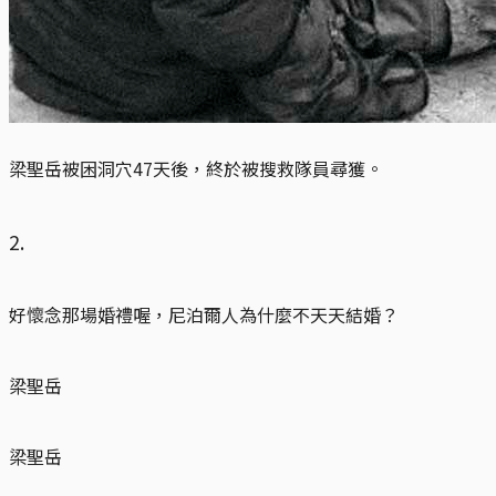
梁聖岳被困洞穴47天後，終於被搜救隊員尋獲。
2.
好懷念那場婚禮喔，尼泊爾人為什麼不天天結婚？
梁聖岳
梁聖岳