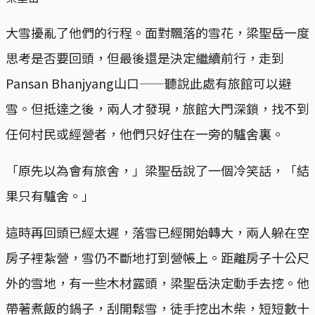
大雪擾亂了他們的行程。面對飄落的雪花，梁聖岳一度
思考是否要回頭，但最後還是決定繼續前行，走到
Pansan Bhanjyang山口——聽說此處有旅館可以避
雪。但抵達之後，兩人才發現，旅館大門深鎖，找不到
任何村民或經營者，他們只好住在一旁的驢舍裏。
「原先以為會有旅舍，」梁聖岳說了一個冷笑話，「結
果只有驢舍。」
這時再回頭已經太遲，落雪已經開始轉大，兩人躲在空
房子裡紮營，雪仍不斷地打到營帳上。距離房子十公尺
外的雪地，有一些木材露頭，梁聖岳決定動手去挖。他
帶著煮飯的鍋子，刮開鬆雪，徒手挖出木柴，短短數十