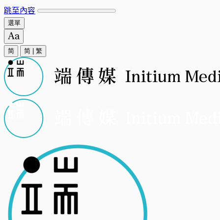
跳至內容
選單
简
简
|
繁