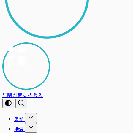
訂閱
訂閱支持
登入
最新
地域