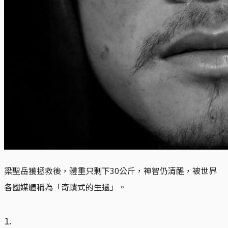
梁聖岳獲拯救後，體重只剩下30公斤，神智仍清醒，被世界
各國媒體稱為「奇蹟式的生還」。
1.