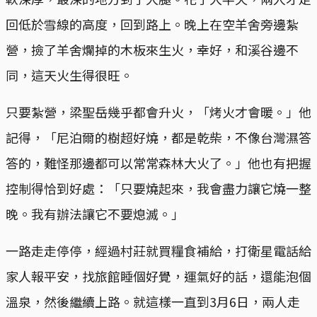
回低於雪線的高度，回到路上。晚上在空羊舍旁邊紮
營，撿了羊舍爛掉的木板來生火，幸好，和溪谷邊不
同，這天火生得很旺。
只要紮營，梁聖岳幾乎都會升火，「烤火才會暖。」他
記得，「尼泊爾的樹超好燒，都是乾柴，不像台灣濕答
答的，難怪那邊都可以常常森林大火了。」他也有把握
控制得恰到好處：「只要燒起來，我會盡力讓它燒一整
晚。我有辦法讓它不要熄滅。」
一路走走停停，經過村莊就買糧食補給，打衛星電話給
家人報平安，找旅館睡個好覺，運氣好的話，還能泡個
溫泉，然後繼續上路。就這樣一直到3月6日，兩人走