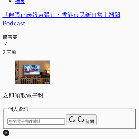
播客
「伸張正義報東張」，香港市民新日常｜端聞
Podcast
曾雪雯
2 天前
立即領取電子報
個人資訊
訂閱