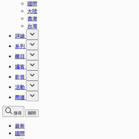
國際
大陸
香港
台灣
評論
系列
欄目
播客
影音
活動
周邊
搜尋
關閉
最新
國際