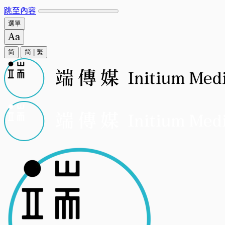
跳至內容
選單
简
简
|
繁