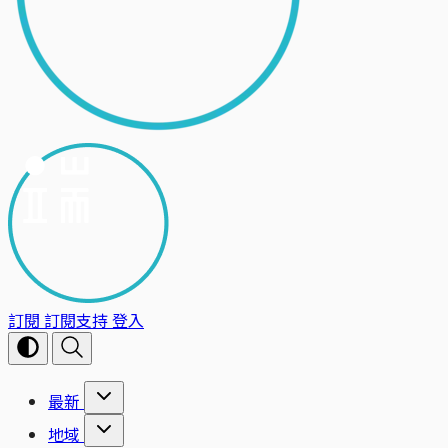
訂閱
訂閱支持
登入
最新
地域