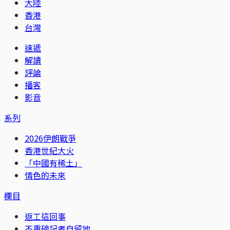
大陸
香港
台灣
速遞
解讀
評論
播客
影音
系列
2026伊朗戰爭
香港世紀大火
「中國有稀土」
情色的未來
欄目
返工這回事
不重磅記者自留地