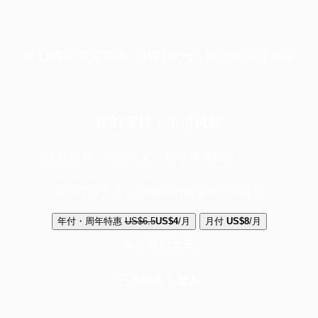
端11周年限定優惠，1周1美元，讓思考保持清爽
你的支持，不可或缺
成為會員，閱讀全文，領取專屬權益
選擇守護方案 + 華爾街日報或紐約時報
年付・周年特惠
US$6.5
US$4
/月
月付
US$8
/月
立即解鎖全文
已是會員？
登入