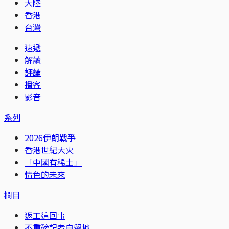
大陸
香港
台灣
速遞
解讀
評論
播客
影音
系列
2026伊朗戰爭
香港世紀大火
「中國有稀土」
情色的未來
欄目
返工這回事
不重磅記者自留地