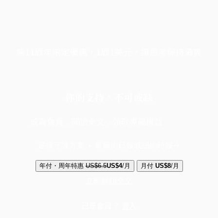
端11周年限定優惠，1周1美元，讓思考保持清爽
你的支持，不可或缺
成為會員，閱讀全文，領取專屬權益
選擇守護方案 + 華爾街日報或紐約時報
年付・周年特惠
US$6.5
US$4
/月
月付
US$8
/月
立即解鎖全文
已是會員？
登入