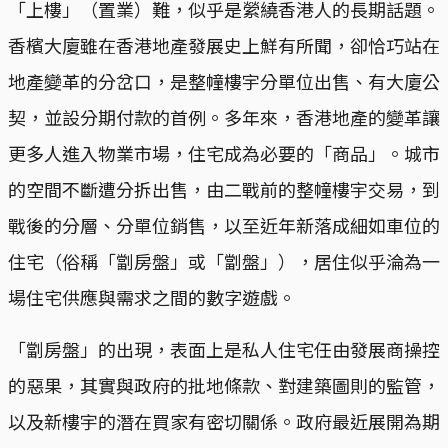
「上樓」（置業）難，似乎是縈繞香港人的長期話題。
香檳大廈雖在香港地產發展史上鮮有所聞，卻恰巧站在
地產變革的分岔口，是整幢樓宇分單位出售、有大廈公
契，並設分期付款的首例。多年來，香港地產的變革讓
更多人進入物業市場，住宅成為必要的「商品」。城市
的空間不斷遭分拆出售，由二戰前的整幢樓宇交易，到
戰後的分層、分單位銷售，以至近年新落成細如車位的
住宅（俗稱「劏房盤」或「劏盤」），居住似乎淪為一
場住宅供應與需求之間的數字遊戲。
「劏房盤」的出現，表面上是私人住宅任由發展商操控
的惡果，其實與政府的批地條款、對建築圖則的監管，
以及新樓宇的潛在買家有密切關係。政府最近展開為期