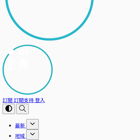
訂閱
訂閱支持
登入
最新
地域