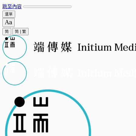
跳至內容
選單
简
简
|
繁