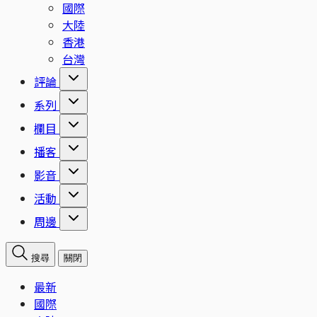
國際
大陸
香港
台灣
評論
系列
欄目
播客
影音
活動
周邊
搜尋
關閉
最新
國際