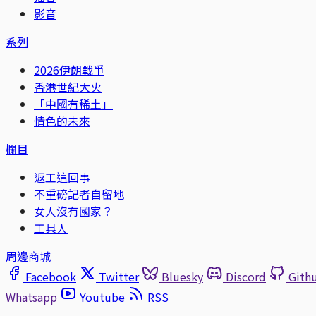
影音
系列
2026伊朗戰爭
香港世紀大火
「中國有稀土」
情色的未來
欄目
返工這回事
不重磅記者自留地
女人沒有國家？
工具人
周邊商城
Facebook
Twitter
Bluesky
Discord
Gith
Whatsapp
Youtube
RSS