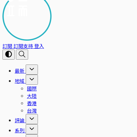
訂閱
訂閱支持
登入
最新
地域
國際
大陸
香港
台灣
評論
系列