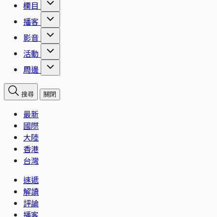
欄目
播客
影音
活動
周邊
搜尋
關閉
最新
國際
大陸
香港
台灣
速遞
解讀
評論
播客