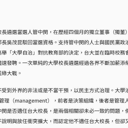
校長遴選當選人管中閔，在歷經四個月的獨立董事（獨董
部長吳茂昆駁回當選資格。支持管中閔的人士與國民黨政
高舉「大學自治」對抗教育部的決定，台大並在臨時校務
儘速發聘。一次單純的大學校長遴選經過各界不斷加薪添
藍綠大戰。
不受到外界的非法或是不當干預，以民主方式治理。大學
e）與管理（management），前者是決策組織，後者是管
中閔是否適任台大校長，是兩個相關卻未必一致的問題，
不說明與放任衝突擴大，而認定他不適任台大校長，但卻