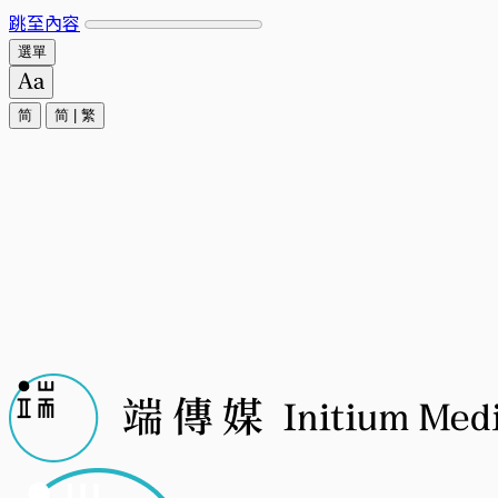
跳至內容
選單
简
简
|
繁