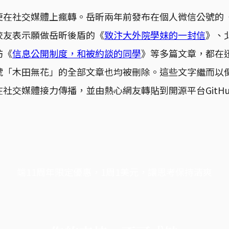
便在社交媒體上瘋轉。岳昕兩年前發布在個人微信公號的
校友表示願做岳昕後盾的《
致汴大外院學妹的一封信
》、
訪《
信息公開制度，和被約談的同學
》等多篇文章，都在
號「木田無花」的全部文章也均被刪除。這些文字繼而以
社交媒體接力傳播，並由熱心網友轉貼到開源平台GitH
端11周年限定優惠，1周1美元，讓思考保持清爽