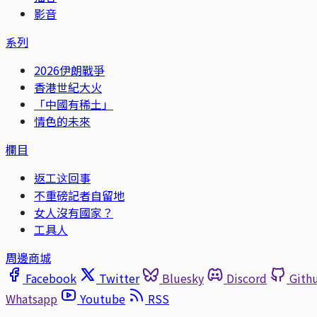
影音
系列
2026伊朗戰爭
香港世紀大火
「中國有稀土」
情色的未來
欄目
返工这回事
不重磅記者自留地
女人沒有國家？
工具人
周邊商城
Facebook
Twitter
Bluesky
Discord
Gith
Whatsapp
Youtube
RSS