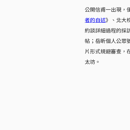
公開信甫一出現，
者的自述
》、北大
約談詳細過程的採
帖；岳昕個人公眾
片形式規避審查，在
太坊。