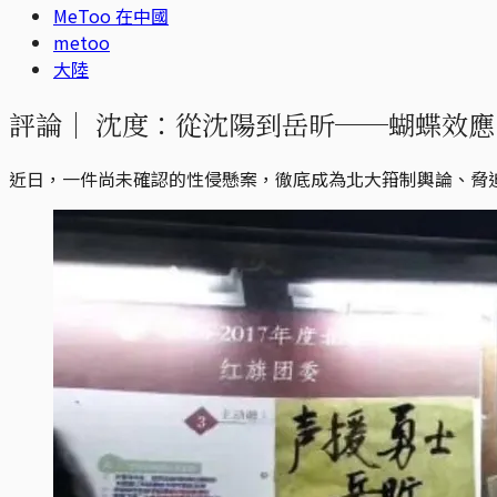
MeToo 在中國
metoo
大陸
評論｜
沈度：從沈陽到岳昕──蝴蝶效應
近日，一件尚未確認的性侵懸案，徹底成為北大箝制輿論、脅