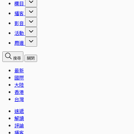
欄目
播客
影音
活動
周邊
搜尋
關閉
最新
國際
大陸
香港
台灣
速遞
解讀
評論
播客