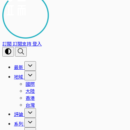
訂閱
訂閱支持
登入
最新
地域
國際
大陸
香港
台灣
評論
系列