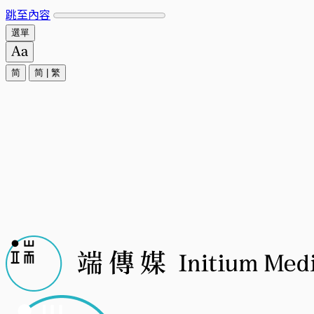
跳至內容
選單
简
简
|
繁