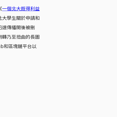
《
一個北大既得利益
北大學生關於申請和
迅速傳播開後被刪
倒轉乃至扭曲的長圖
ub和區塊鏈平台以