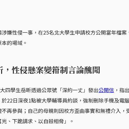
陽涉嫌性侵一事，在25名北大學生申請校方公開當年檔案
原本的場域。
昕，性侵懸案變箝制言論醜聞
學大四學生岳昕透過公眾號「深約一丈」發出
公開信
，指
，於22日深夜1點被大學輔導員約談，強制刪除手機及電
證不再參與；自己的母親則因校方歪曲事實和無禮介入，
耳光、下跪請求、以自殺相脅」。