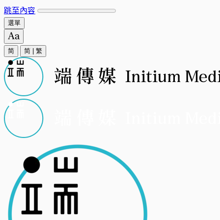
跳至內容
選單
简
简
|
繁