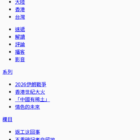
大陸
香港
台灣
速遞
解讀
評論
播客
影音
系列
2026伊朗戰爭
香港世紀大火
「中國有稀土」
情色的未來
欄目
返工这回事
不重磅記者自留地