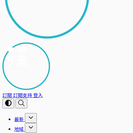
訂閱
訂閱支持
登入
最新
地域