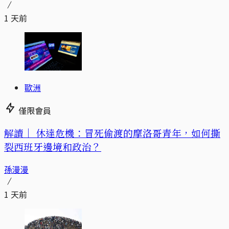
1 天前
歐洲
僅限會員
解讀｜
休達危機：冒死偷渡的摩洛哥青年，如何撕
裂西班牙邊境和政治？
孫漫漫
1 天前