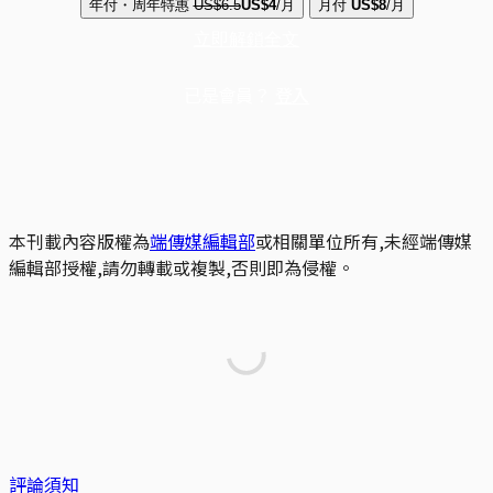
年付・周年特惠
US$6.5
US$4
/月
月付
US$8
/月
立即解鎖全文
已是會員？
登入
本刊載內容版權為
端傳媒編輯部
或相關單位所有,未經端傳媒
編輯部授權,請勿轉載或複製,否則即為侵權。
評論須知