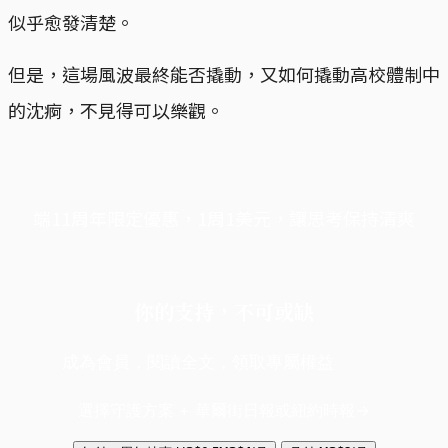
似乎愈發清楚。
但是，這場風波最終能否撬動，又如何撬動高校體制中
的沈痾，不見得可以樂觀。
端11周年限定優惠，1周1美元，讓思考保持清爽
你的支持，不可或缺
成為會員，閱讀全文，領取專屬權益
選擇守護方案 + 華爾街日報或紐約時報