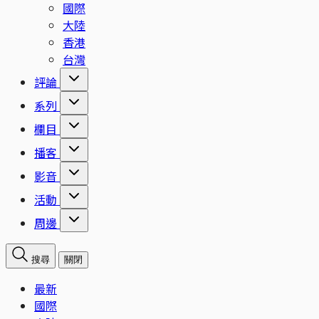
國際
大陸
香港
台灣
評論
系列
欄目
播客
影音
活動
周邊
搜尋
關閉
最新
國際