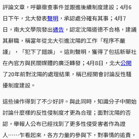
評論文章，呼籲徹查事件並跟進後續制度建設；4月6
日下午，北大發表
聲明
，承認處分確有其事；4月7
日，南大文學院發出
通告
，認定沈陽道德不合格，建議
其辭職，稱當年從北大引進沈陽的工作「程序不嚴
謹」，「犯下了錯誤」。這則聲明，獲得了包括新華社
在內官方與民間媒體的廣泛轉發；4月8日，北大
公開
了20年前對沈陽的處理結果，稱已經開會討論反性騷
擾制度建設。
這些操作得到了不少好評。與此同時，知識分子中開始
討論什麼樣的反性侵制度才更為合理；面對沈陽的否
認，舉報人公布已經找到了更多性侵受害者作為證
人⋯⋯乍看起來，各方力量的參與下，對事情的追責，