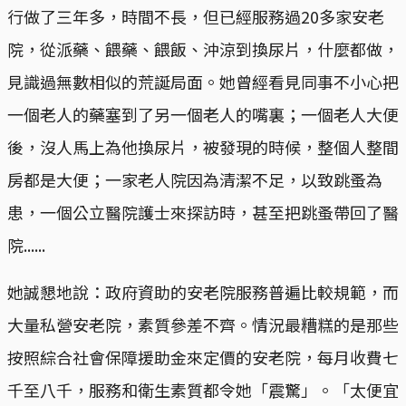
行做了三年多，時間不長，但已經服務過20多家安老
院，從派藥、餵藥、餵飯、沖涼到換尿片，什麼都做，
見識過無數相似的荒誕局面。她曾經看見同事不小心把
一個老人的藥塞到了另一個老人的嘴裏；一個老人大便
後，沒人馬上為他換尿片，被發現的時候，整個人整間
房都是大便；一家老人院因為清潔不足，以致跳蚤為
患，一個公立醫院護士來探訪時，甚至把跳蚤帶回了醫
院......
她誠懇地說：政府資助的安老院服務普遍比較規範，而
大量私營安老院，素質參差不齊。情況最糟糕的是那些
按照綜合社會保障援助金來定價的安老院，每月收費七
千至八千，服務和衛生素質都令她「震驚」。「太便宜