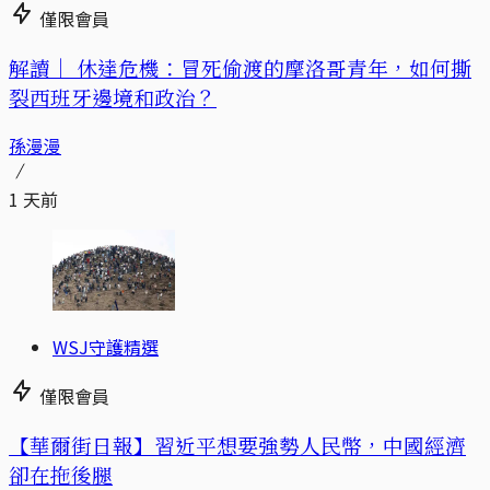
僅限會員
解讀｜
休達危機：冒死偷渡的摩洛哥青年，如何撕
裂西班牙邊境和政治？
孫漫漫
1 天前
WSJ守護精選
僅限會員
【華爾街日報】習近平想要強勢人民幣，中國經濟
卻在拖後腿