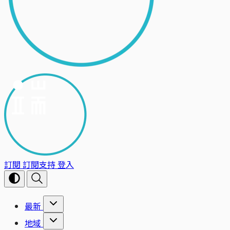
訂閱
訂閱支持
登入
最新
地域