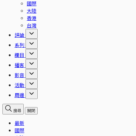
國際
大陸
香港
台灣
評論
系列
欄目
播客
影音
活動
周邊
搜尋
關閉
最新
國際