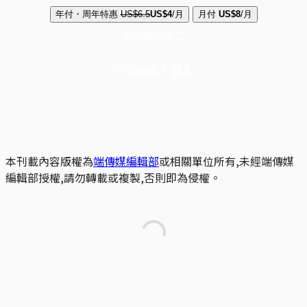
年付・周年特惠
US$6.5
US$4
/月
月付
US$8
/月
立即解鎖全文
已是會員？
登入
本刊載內容版權為
端傳媒編輯部
或相關單位所有,未經端傳媒
編輯部授權,請勿轉載或複製,否則即為侵權。