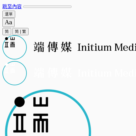
跳至內容
選單
简
简
|
繁