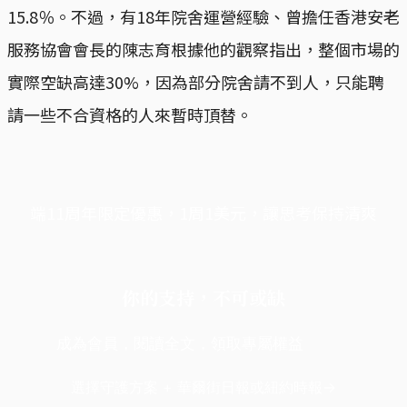
15.8％。不過，有18年院舍運營經驗、曾擔任香港安老
服務協會會長的陳志育根據他的觀察指出，整個市場的
實際空缺高達30%，因為部分院舍請不到人，只能聘
請一些不合資格的人來暫時頂替。
端11周年限定優惠，1周1美元，讓思考保持清爽
你的支持，不可或缺
成為會員，閱讀全文，領取專屬權益
選擇守護方案 + 華爾街日報或紐約時報