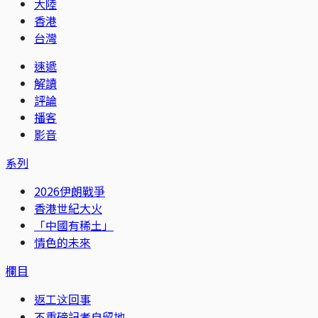
大陸
香港
台灣
速遞
解讀
評論
播客
影音
系列
2026伊朗戰爭
香港世紀大火
「中國有稀土」
情色的未來
欄目
返工这回事
不重磅記者自留地