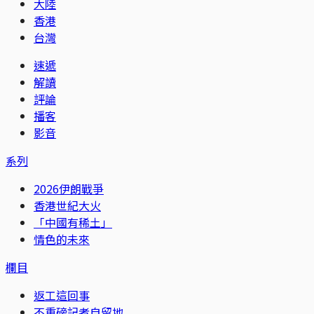
大陸
香港
台灣
速遞
解讀
評論
播客
影音
系列
2026伊朗戰爭
香港世紀大火
「中國有稀土」
情色的未來
欄目
返工這回事
不重磅記者自留地