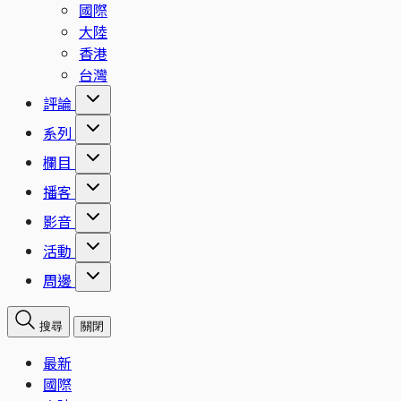
國際
大陸
香港
台灣
評論
系列
欄目
播客
影音
活動
周邊
搜尋
關閉
最新
國際