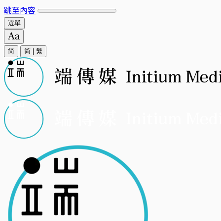
跳至內容
選單
简
简
|
繁