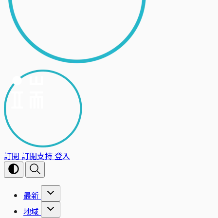
訂閱
訂閱支持
登入
最新
地域