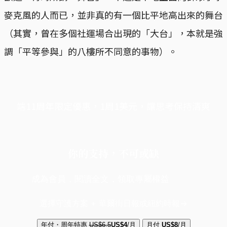
麥克風的人而已，並非真的有一個比平地高出來的舞台
（其實，曾在多個社運場合出現的「大台」，本就是強
調「平等參與」的八樓所不同意的事物）。
端11周年限定優惠，1周1美元，讓思考保持清爽
你的支持，不可或缺
成為會員，閱讀全文，領取專屬權益
選擇守護方案 + 華爾街日報或紐約時報
年付・周年特惠
US$6.5
US$4
/月
月付
US$8
/月