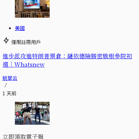
美國
僅限註冊用戶
進步派攻進特朗普票倉：薩依德險勝密歇根參院初
選｜Whatsnew
姚拏云
1 天前
立即領取電子報