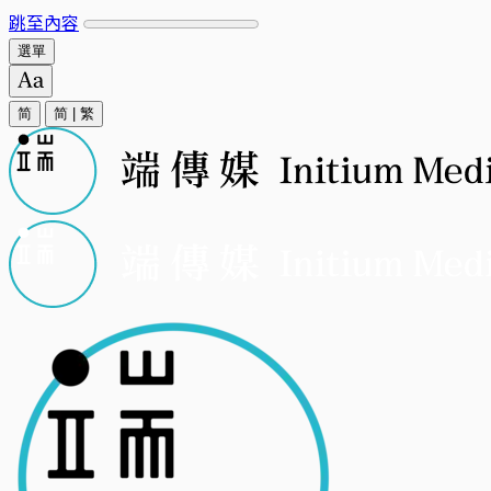
跳至內容
選單
简
简
|
繁