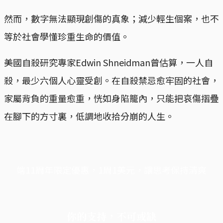
然而，數字無法顯現創傷的真象；減少輕生個案，也不
等於社會學懂珍重生命的價值。
美國自殺研究專家Edwin Shneidman曾估算，一人自
殺，最少六個人心靈受創。在自殺禁忌愈牢固的社會，
家屬背負的重量愈重，恍如身陷籠內，只能把哀傷摺疊
在腳下的方寸裏，低調地收拾分崩的人生。
端11周年限定優惠，1周1美元，讓思考保持清爽
你的支持，不可或缺