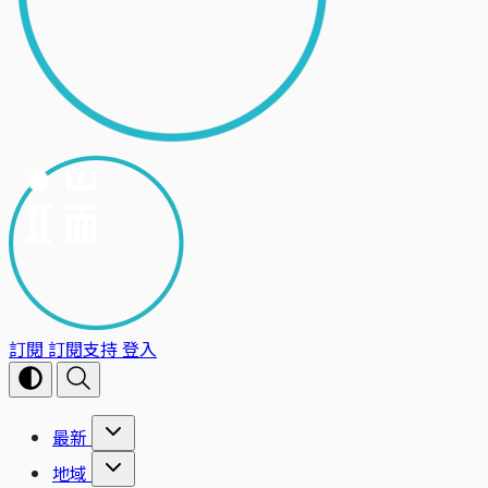
訂閱
訂閱支持
登入
最新
地域