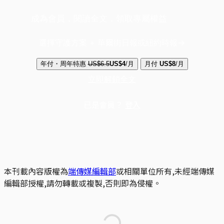
成為會員，閱讀全文，領取專屬權益
選擇守護方案 + 華爾街日報或紐約時報
年付・周年特惠
US$6.5
US$4
/月
月付
US$8
/月
立即解鎖全文
已是會員？
登入
本刊載內容版權為
端傳媒編輯部
或相關單位所有,未經端傳媒
編輯部授權,請勿轉載或複製,否則即為侵權。