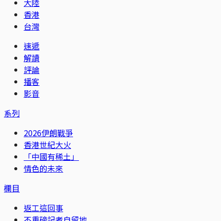
大陸
香港
台灣
速遞
解讀
評論
播客
影音
系列
2026伊朗戰爭
香港世紀大火
「中國有稀土」
情色的未來
欄目
返工這回事
不重磅記者自留地