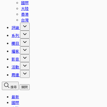
國際
大陸
香港
台灣
評論
系列
欄目
播客
影音
活動
周邊
搜尋
關閉
最新
國際