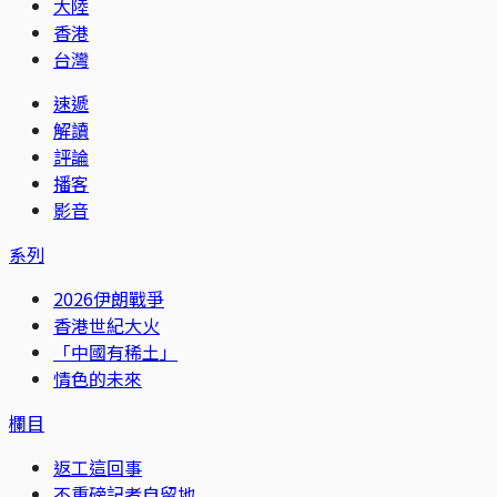
大陸
香港
台灣
速遞
解讀
評論
播客
影音
系列
2026伊朗戰爭
香港世紀大火
「中國有稀土」
情色的未來
欄目
返工這回事
不重磅記者自留地