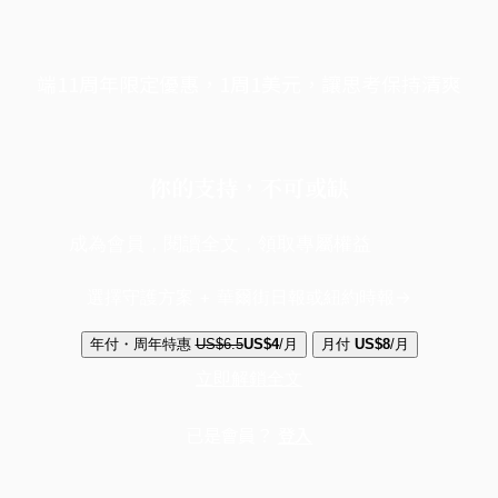
端11周年限定優惠，1周1美元，讓思考保持清爽
你的支持，不可或缺
成為會員，閱讀全文，領取專屬權益
選擇守護方案 + 華爾街日報或紐約時報
年付・周年特惠
US$6.5
US$4
/月
月付
US$8
/月
立即解鎖全文
已是會員？
登入