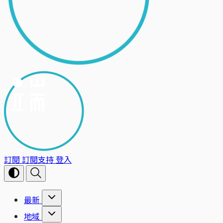
訂閱
訂閱支持
登入
最新
地域