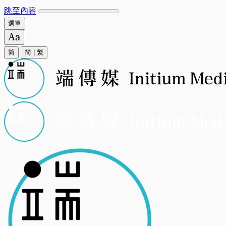
跳至內容
選單
简
简
|
繁