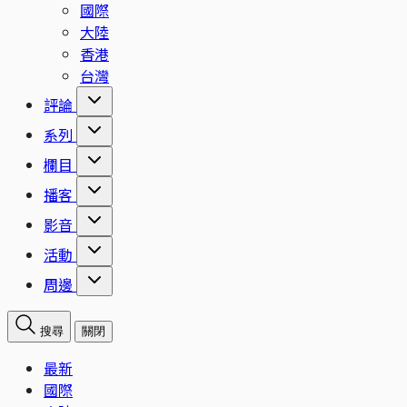
國際
大陸
香港
台灣
評論
系列
欄目
播客
影音
活動
周邊
搜尋
關閉
最新
國際