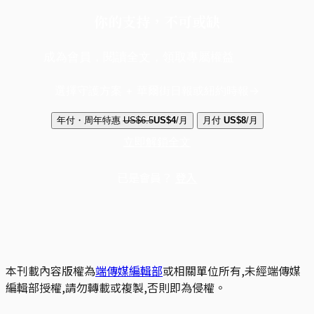
你的支持，不可或缺
成為會員，閱讀全文，領取專屬權益
選擇守護方案 + 華爾街日報或紐約時報
年付・周年特惠
US$6.5
US$4
/月
月付
US$8
/月
立即解鎖全文
已是會員？
登入
本刊載內容版權為
端傳媒編輯部
或相關單位所有,未經端傳媒
編輯部授權,請勿轉載或複製,否則即為侵權。