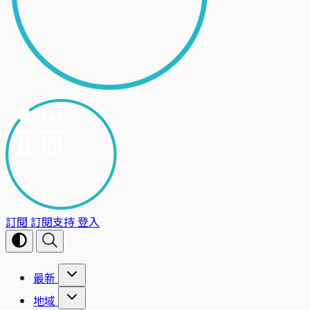
訂閱
訂閱支持
登入
最新
地域