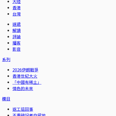
大陸
香港
台灣
速遞
解讀
評論
播客
影音
系列
2026伊朗戰爭
香港世紀大火
「中國有稀土」
情色的未來
欄目
返工這回事
不重磅記者自留地