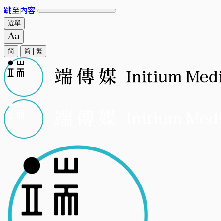
跳至內容
選單
简
简
|
繁