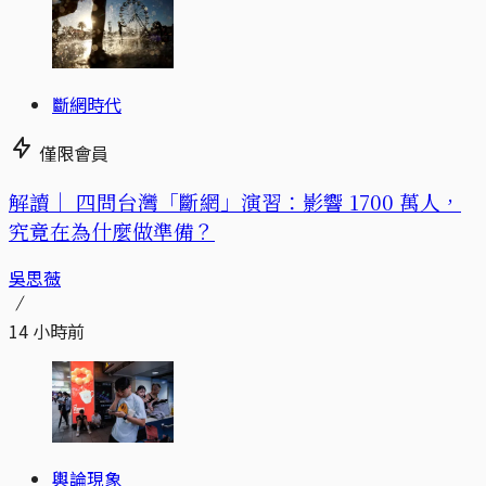
斷網時代
僅限會員
解讀｜
四問台灣「斷網」演習：影響 1700 萬人，
究竟在為什麼做準備？
吳思薇
14 小時前
輿論現象