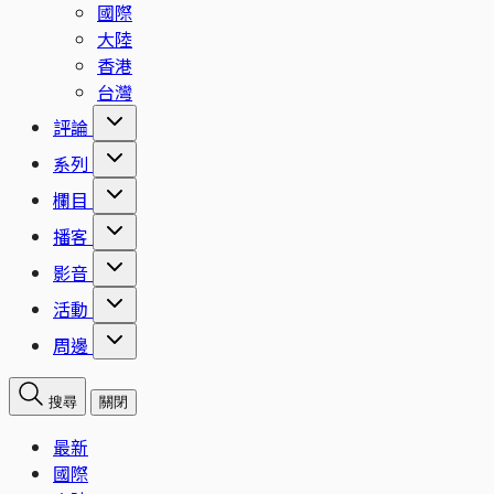
國際
大陸
香港
台灣
評論
系列
欄目
播客
影音
活動
周邊
搜尋
關閉
最新
國際