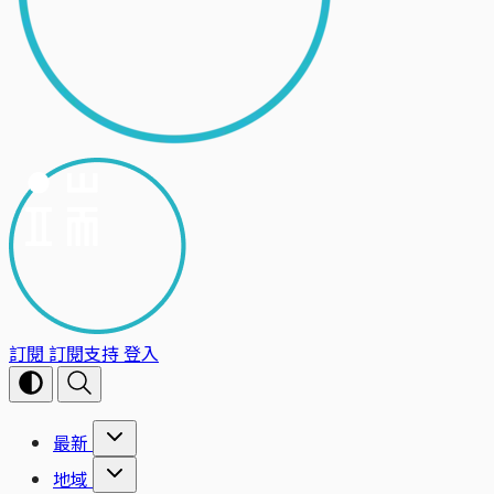
訂閱
訂閱支持
登入
最新
地域