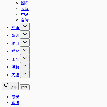
國際
大陸
香港
台灣
評論
系列
欄目
播客
影音
活動
周邊
搜尋
關閉
最新
國際