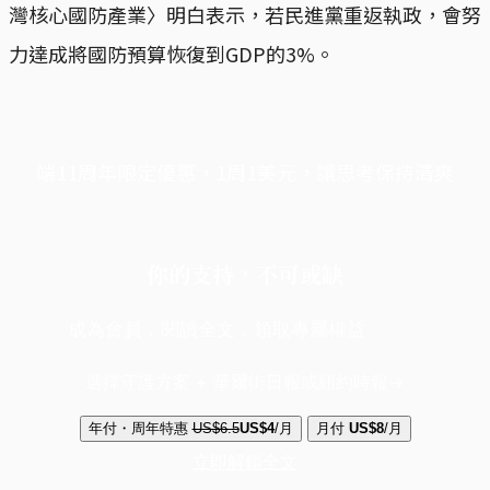
灣核心國防產業〉明白表示，若民進黨重返執政，會努
力達成將國防預算恢復到GDP的3%。
端11周年限定優惠，1周1美元，讓思考保持清爽
你的支持，不可或缺
成為會員，閱讀全文，領取專屬權益
選擇守護方案 + 華爾街日報或紐約時報
年付・周年特惠
US$6.5
US$4
/月
月付
US$8
/月
立即解鎖全文