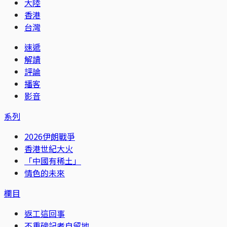
大陸
香港
台灣
速遞
解讀
評論
播客
影音
系列
2026伊朗戰爭
香港世紀大火
「中國有稀土」
情色的未來
欄目
返工這回事
不重磅記者自留地