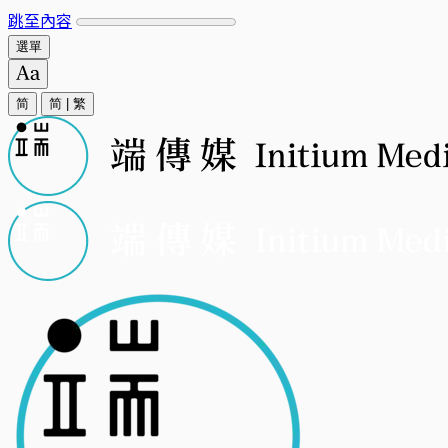
跳至內容
選單
简
简
|
繁