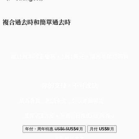
複合過去時和簡單過去時
端11周年限定優惠，1周1美元，讓思考保持清爽
你的支持，不可或缺
成為會員，閱讀全文，領取專屬權益
選擇守護方案 + 華爾街日報或紐約時報
年付・周年特惠
US$6.5
US$4
/月
月付
US$8
/月
立即解鎖全文