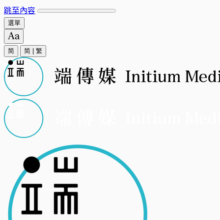
跳至內容
選單
简
简
|
繁