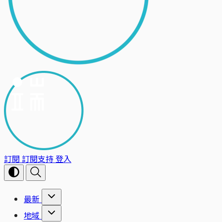
訂閱
訂閱支持
登入
最新
地域