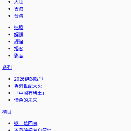
大陸
香港
台灣
速遞
解讀
評論
播客
影音
系列
2026伊朗戰爭
香港世紀大火
「中國有稀土」
情色的未來
欄目
返工這回事
不重磅記者自留地