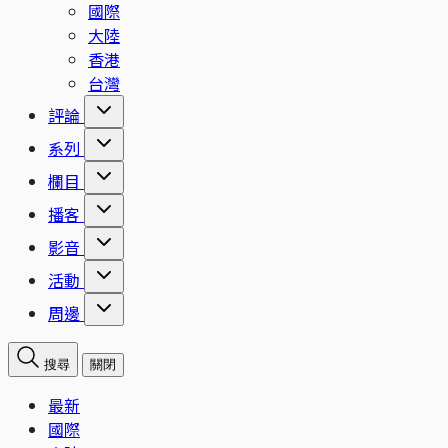
國際
大陸
香港
台灣
評論
系列
欄目
播客
影音
活動
周邊
搜尋
關閉
最新
國際