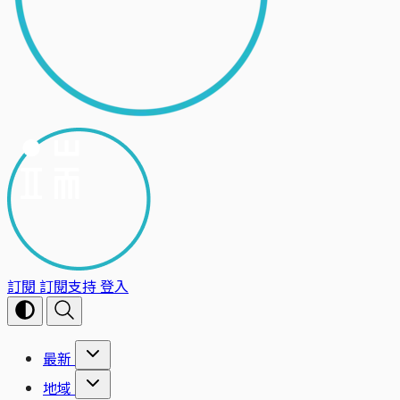
訂閱
訂閱支持
登入
最新
地域