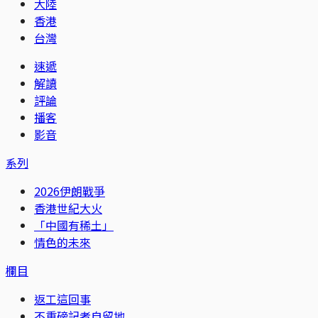
大陸
香港
台灣
速遞
解讀
評論
播客
影音
系列
2026伊朗戰爭
香港世紀大火
「中國有稀土」
情色的未來
欄目
返工這回事
不重磅記者自留地