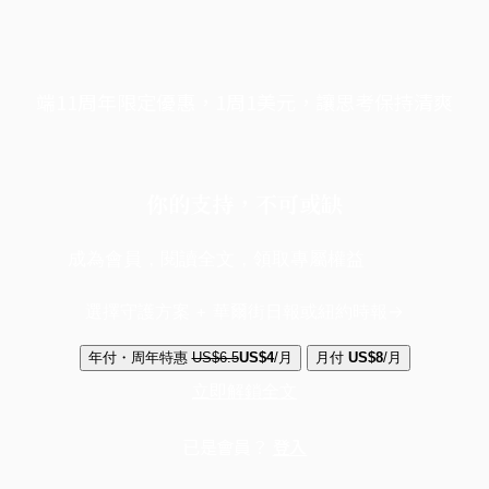
端11周年限定優惠，1周1美元，讓思考保持清爽
你的支持，不可或缺
成為會員，閱讀全文，領取專屬權益
選擇守護方案 + 華爾街日報或紐約時報
年付・周年特惠
US$6.5
US$4
/月
月付
US$8
/月
立即解鎖全文
已是會員？
登入