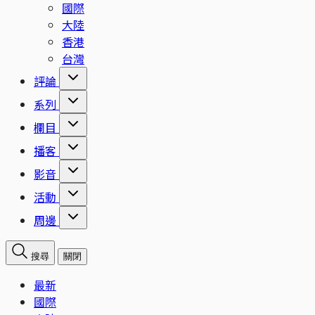
國際
大陸
香港
台灣
評論
系列
欄目
播客
影音
活動
周邊
搜尋
關閉
最新
國際