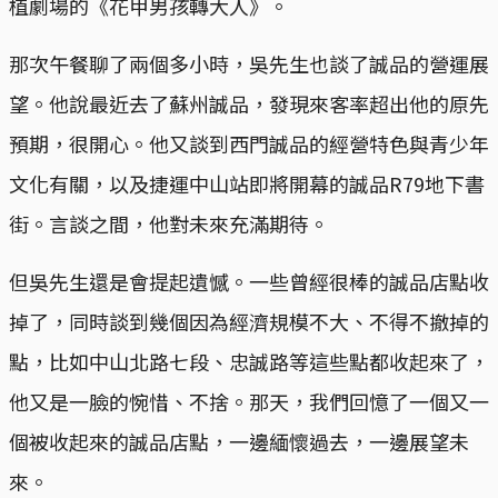
植劇場的《花甲男孩轉大人》。
那次午餐聊了兩個多小時，吳先生也談了誠品的營運展
望。他說最近去了蘇州誠品，發現來客率超出他的原先
預期，很開心。他又談到西門誠品的經營特色與青少年
文化有關，以及捷運中山站即將開幕的誠品R79地下書
街。言談之間，他對未來充滿期待。
但吳先生還是會提起遺憾。一些曾經很棒的誠品店點收
掉了，同時談到幾個因為經濟規模不大、不得不撤掉的
點，比如中山北路七段、忠誠路等這些點都收起來了，
他又是一臉的惋惜、不捨。那天，我們回憶了一個又一
個被收起來的誠品店點，一邊緬懷過去，一邊展望未
來。