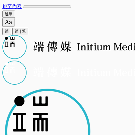
跳至內容
選單
简
简
|
繁