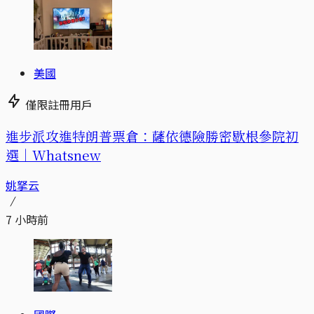
美國
僅限註冊用戶
進步派攻進特朗普票倉：薩依德險勝密歇根參院初
選｜Whatsnew
姚拏云
7 小時前