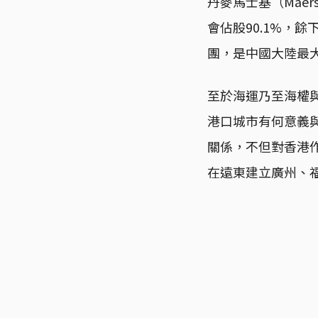
丹麥馬士基（Mae
會佔股90.1%，
團，是中國大陸最
至於海運乃至海權
港口城市有何意義
關係，不但對香港
在遠東建立廣州、