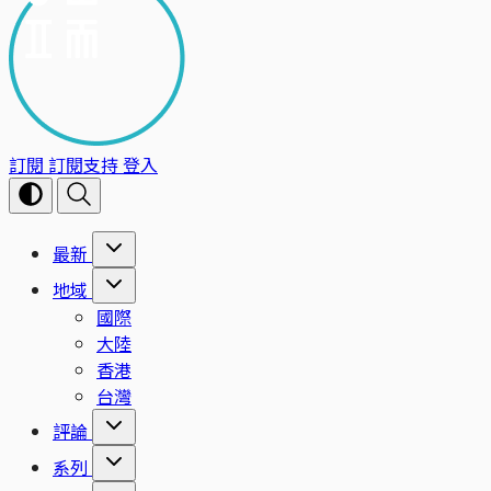
訂閱
訂閱支持
登入
最新
地域
國際
大陸
香港
台灣
評論
系列