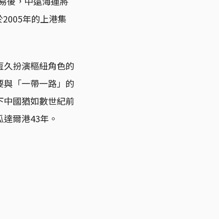
交易後，中遠海運將
2005年的上港集
恆久扮演樞紐角色的
要與「一帶一路」的
下中國猶如數世紀前
達爾港43年。