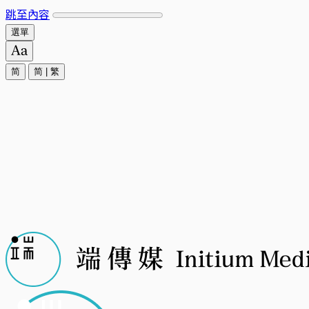
跳至內容
選單
简
简
|
繁