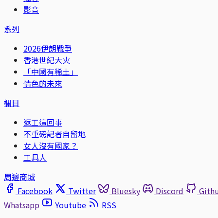
影音
系列
2026伊朗戰爭
香港世紀大火
「中國有稀土」
情色的未來
欄目
返工這回事
不重磅記者自留地
女人沒有國家？
工具人
周邊商城
Facebook
Twitter
Bluesky
Discord
Gith
Whatsapp
Youtube
RSS