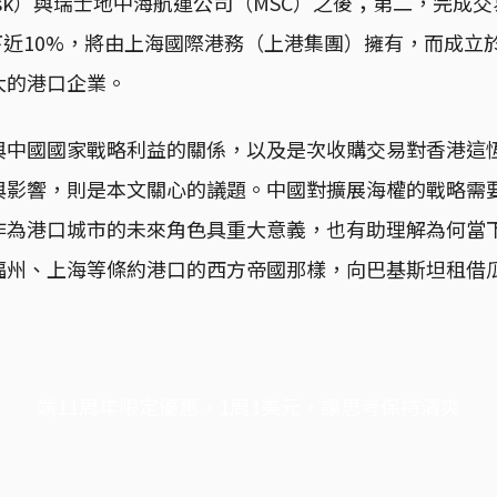
rsk）與瑞士地中海航運公司（MSC）之後；第二，完成
餘下近10%，將由上海國際港務（上港集團）擁有，而成立於
大的港口企業。
與中國國家戰略利益的關係，以及是次收購交易對香港這
與影響，則是本文關心的議題。中國對擴展海權的戰略需
作為港口城市的未來角色具重大意義，也有助理解為何當
福州、上海等條約港口的西方帝國那樣，向巴基斯坦租借瓜
端11周年限定優惠，1周1美元，讓思考保持清爽