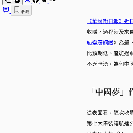
收藏
《華爾街日報》近
收購，過程涉及來自
船變廢鋼鐵
》為題
比預期低、產能過
不乏暗湧，為何中
「中國夢」
從表面看，這次收
第七大集裝箱航運