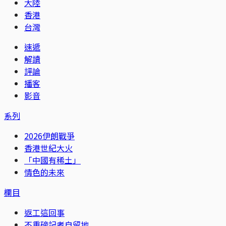
大陸
香港
台灣
速遞
解讀
評論
播客
影音
系列
2026伊朗戰爭
香港世紀大火
「中國有稀土」
情色的未來
欄目
返工這回事
不重磅記者自留地