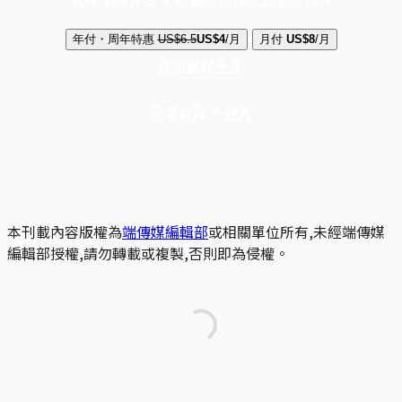
選擇守護方案 + 華爾街日報或紐約時報
年付・周年特惠
US$6.5
US$4
/月
月付
US$8
/月
立即解鎖全文
已是會員？
登入
本刊載內容版權為
端傳媒編輯部
或相關單位所有,未經端傳媒
編輯部授權,請勿轉載或複製,否則即為侵權。