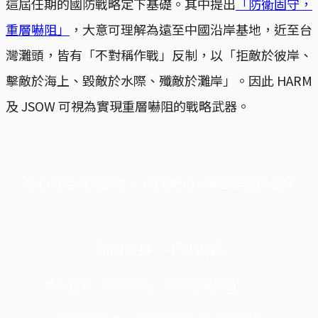
這屆任期的國防戰略定下基礎。其中提出
「防衛固守，
重層嚇阻」
，大意可理解為遠至中國沿岸基地，近至台
灣灘頭，皆有「不對稱作戰」反制，以「拒敵於彼岸、
擊敵於海上、毀敵於水際、殲敵於灘岸」。因此 HARM
及 JSOW 可視為實現重層嚇阻的戰略武器。
端11周年限定優惠，1周1美元，讓思考保持清爽
你的支持，不可或缺
成為會員，閱讀全文，領取專屬權益