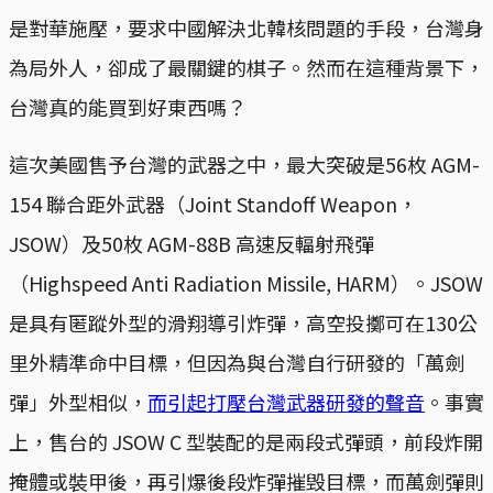
是對華施壓，要求中國解決北韓核問題的手段，台灣身
為局外人，卻成了最關鍵的棋子。然而在這種背景下，
台灣真的能買到好東西嗎？
這次美國售予台灣的武器之中，最大突破是56枚 AGM-
154 聯合距外武器（Joint Standoff Weapon，
JSOW）及50枚 AGM-88B 高速反輻射飛彈
（Highspeed Anti Radiation Missile, HARM）。JSOW
是具有匿蹤外型的滑翔導引炸彈，高空投擲可在130公
里外精準命中目標，但因為與台灣自行研發的「萬劍
彈」外型相似，
而引起打壓台灣武器研發的聲音
。事實
上，售台的 JSOW C 型裝配的是兩段式彈頭，前段炸開
掩體或裝甲後，再引爆後段炸彈摧毁目標，而萬劍彈則