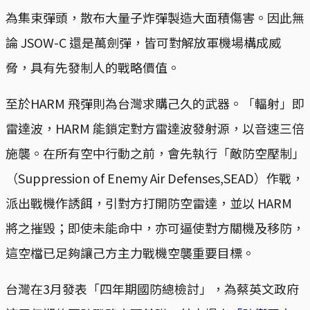
為集束彈頭，散布大量子炸彈製造大面積傷害。因此無
論 JSOW-C 還是萬劍彈，皆可對解放軍機場構成威
脅，具有先發制人的戰略價值。
至於HARM 飛彈則為台灣求購己久的武器。「輻射」即
雷達波，HARM 能鎖定對方雷達波發射源，以音速三倍
施襲。在所有空中行動之前，會先執行「敵防空壓制」
（Suppression of Enemy Air Defenses,SEAD）作戰，
派出戰機作誘餌，引對方打開防空雷達，並以 HARM
將之摧毁；即使未能命中，亦可逼使對方關機及移防，
這空檔已足夠讓己方主力戰機空襲重要目標。
台灣在3月發表「四年期國防總檢討」，為蔡英文政府