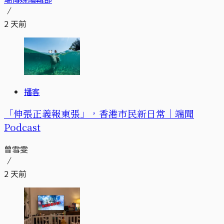
2 天前
播客
「伸張正義報東張」，香港市民新日常｜端聞
Podcast
曾雪雯
2 天前