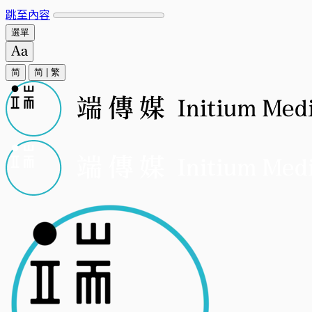
跳至內容
選單
简
简
|
繁