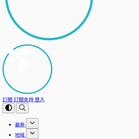
訂閱
訂閱支持
登入
最新
地域