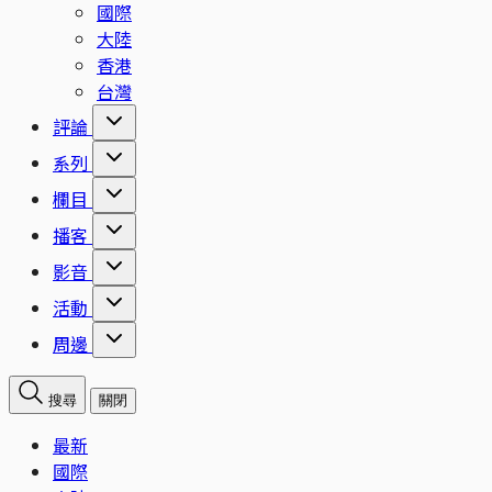
國際
大陸
香港
台灣
評論
系列
欄目
播客
影音
活動
周邊
搜尋
關閉
最新
國際