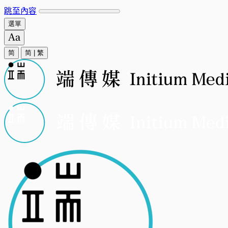
跳至內容
選單
简
简
|
繁