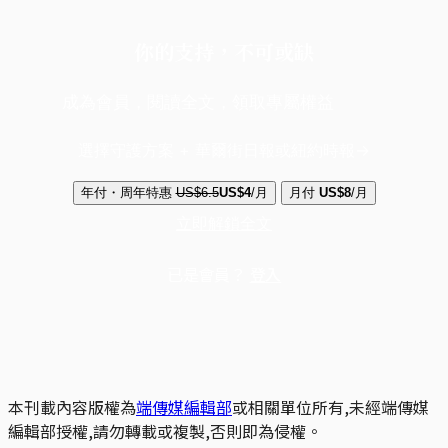
你的支持，不可或缺
成為會員，閱讀全文，領取專屬權益
選擇守護方案 + 華爾街日報或紐約時報
年付・周年特惠
US$6.5
US$4
/月
月付
US$8
/月
立即解鎖全文
已是會員？
登入
本刊載內容版權為
端傳媒編輯部
或相關單位所有,未經端傳媒
編輯部授權,請勿轉載或複製,否則即為侵權。