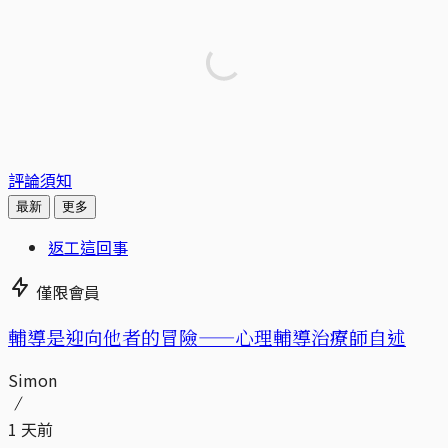
評論須知
最新
更多
返工這回事
僅限會員
輔導是迎向他者的冒險——心理輔導治療師自述
Simon
1 天前