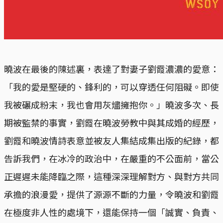
曉波在最後的陳述裏，表達了對妻子劉霞濃濃的愛意：
「我的愛是堅硬的、鋒利的，可以穿透任何阻礙。即使
我被碾成粉末，我也會用灰燼擁抱你。」曉波多次、長
期被監禁的事實，劉霞在曉波勞教中與其成婚的經歷，
劉霞和曉波情詩表意並被友人集結成集出版的紀錄，都
告訴我們，在冰冷的政治中，在嚴重的不公面前，當公
正遲遲未能降臨之際，這種深深理解對方、與對方共同
承擔的浪漫愛，提供了源源不斷的力量，令曉波和劉霞
在極度非人性的處境下，還能保持一個「誠實、負責、