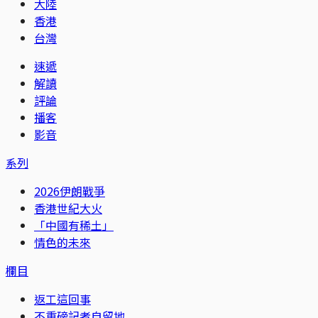
大陸
香港
台灣
速遞
解讀
評論
播客
影音
系列
2026伊朗戰爭
香港世紀大火
「中國有稀土」
情色的未來
欄目
返工這回事
不重磅記者自留地