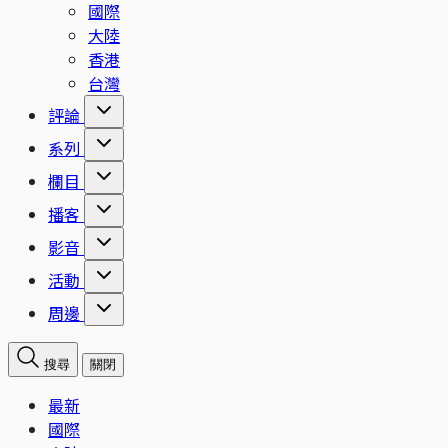
國際
大陸
香港
台灣
評論
系列
欄目
播客
影音
活動
周邊
搜尋
關閉
最新
國際