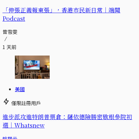
「伸張正義報東張」，香港市民新日常｜端聞
Podcast
曾雪雯
1 天前
美國
僅限註冊用戶
進步派攻進特朗普票倉：薩依德險勝密歇根參院初
選｜Whatsnew
姚拏云