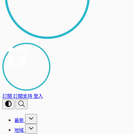
訂閱
訂閱支持
登入
最新
地域